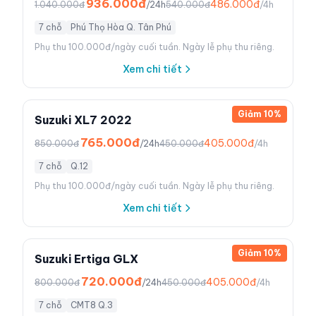
936.000đ
486.000đ
1.040.000đ
/24h
540.000đ
/4h
7 chỗ
Phú Thọ Hòa Q. Tân Phú
Phụ thu 100.000đ/ngày cuối tuần. Ngày lễ phụ thu riêng.
Xem chi tiết
Giảm
10
%
Suzuki XL7 2022
765.000đ
405.000đ
850.000đ
/24h
450.000đ
/4h
7 chỗ
Q.12
Phụ thu 100.000đ/ngày cuối tuần. Ngày lễ phụ thu riêng.
Xem chi tiết
Giảm
10
%
Suzuki Ertiga GLX
720.000đ
405.000đ
800.000đ
/24h
450.000đ
/4h
7 chỗ
CMT8 Q.3