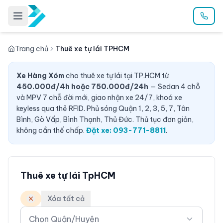
Trang chủ
Thuê xe tự lái TPHCM
Xe Hàng Xóm
cho thuê xe tự lái tại TP.HCM từ
450.000đ/4h hoặc 750.000đ/24h
— Sedan 4 chỗ
và MPV 7 chỗ đời mới, giao nhận xe 24/7, khoá xe
keyless qua thẻ RFID. Phủ sóng Quận 1, 2, 3, 5, 7, Tân
Bình, Gò Vấp, Bình Thạnh, Thủ Đức. Thủ tục đơn giản,
không cần thế chấp.
Đặt xe: 093-771-8811
.
Thuê xe tự lái TpHCM
Xóa tất cả
Chọn Quận/Huyện