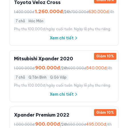
Toyota Veloz Cross
1.260.000đ
630.000đ
1.400.000đ
/24h
700.000đ
/4h
7 chỗ
Hóc Môn
Phụ thu 100.000đ/ngày cuối tuần. Ngày lễ phụ thu riêng.
Xem chi tiết
Giảm
10
%
Mitsubishi Xpander 2020
900.000đ
540.000đ
1.000.000đ
/24h
600.000đ
/4h
7 chỗ
Q.Tân Bình
Q.Gò Vấp
Phụ thu 100.000đ/ngày cuối tuần. Ngày lễ phụ thu riêng.
Xem chi tiết
Giảm
10
%
Xpander Premium 2022
900.000đ
495.000đ
1.000.000đ
/24h
550.000đ
/4h