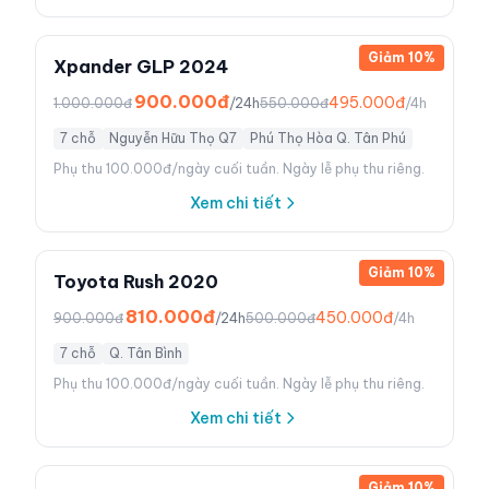
Giảm
10
%
Xpander GLP 2024
900.000đ
495.000đ
1.000.000đ
/24h
550.000đ
/4h
7 chỗ
Nguyễn Hữu Thọ Q7
Phú Thọ Hòa Q. Tân Phú
Phụ thu 100.000đ/ngày cuối tuần. Ngày lễ phụ thu riêng.
Xem chi tiết
Giảm
10
%
Toyota Rush 2020
810.000đ
450.000đ
900.000đ
/24h
500.000đ
/4h
7 chỗ
Q. Tân Bình
Phụ thu 100.000đ/ngày cuối tuần. Ngày lễ phụ thu riêng.
Xem chi tiết
Giảm
10
%