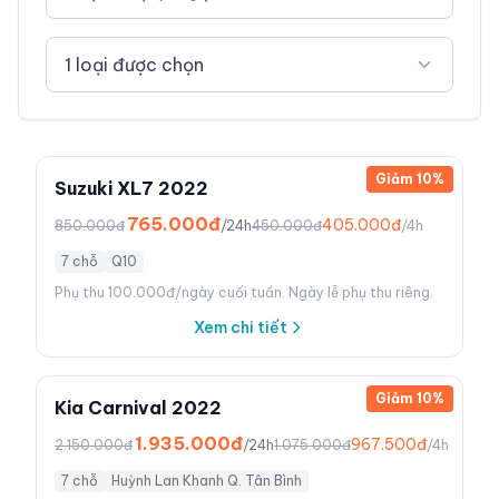
1 loại được chọn
Giảm
10
%
Suzuki XL7 2022
765.000đ
405.000đ
850.000đ
/24h
450.000đ
/4h
7 chỗ
Q10
Phụ thu 100.000đ/ngày cuối tuần. Ngày lễ phụ thu riêng.
Xem chi tiết
Giảm
10
%
Kia Carnival 2022
1.935.000đ
967.500đ
2.150.000đ
/24h
1.075.000đ
/4h
7 chỗ
Huỳnh Lan Khanh Q. Tân Bình