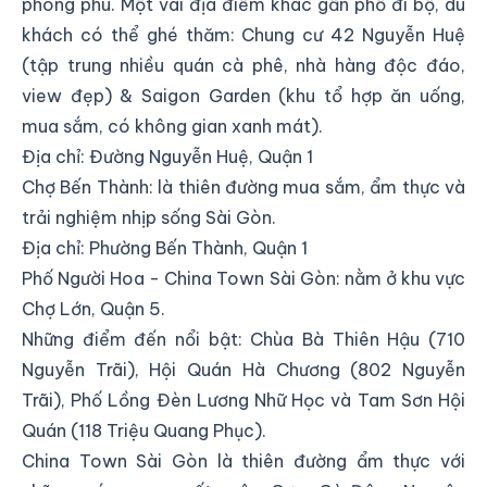
phong phú. Một vài địa điểm khác gần phố đi bộ, du
khách có thể ghé thăm: Chung cư 42 Nguyễn Huệ
(tập trung nhiều quán cà phê, nhà hàng độc đáo,
view đẹp) & Saigon Garden (khu tổ hợp ăn uống,
mua sắm, có không gian xanh mát).
Địa chỉ: Đường Nguyễn Huệ, Quận 1
Chợ Bến Thành: là thiên đường mua sắm, ẩm thực và
trải nghiệm nhịp sống Sài Gòn.
Địa chỉ: Phường Bến Thành, Quận 1
Phố Người Hoa - China Town Sài Gòn: nằm ở khu vực
Chợ Lớn, Quận 5.
Những điểm đến nổi bật: Chùa Bà Thiên Hậu (710
Nguyễn Trãi), Hội Quán Hà Chương (802 Nguyễn
Trãi), Phố Lồng Đèn Lương Nhữ Học và Tam Sơn Hội
Quán (118 Triệu Quang Phục).
China Town Sài Gòn là thiên đường ẩm thực với