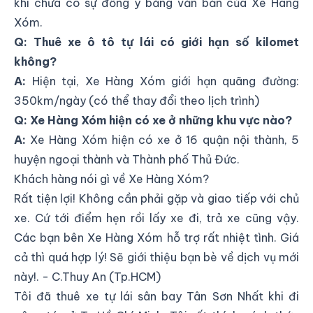
khi chưa có sự đồng ý bằng văn bản của Xe Hàng
Xóm.
Q: Thuê xe ô tô tự lái có giới hạn số kilomet
không?
A:
Hiện tại, Xe Hàng Xóm giới hạn quãng đường:
350km/ngày (có thể thay đổi theo lịch trình)
Q: Xe Hàng Xóm hiện có xe ở những khu vực nào?
A:
Xe Hàng Xóm hiện có xe ở 16 quận nội thành, 5
huyện ngoại thành và Thành phố Thủ Đức.
Khách hàng nói gì về Xe Hàng Xóm?
Rất tiện lợi! Không cần phải gặp và giao tiếp với chủ
xe. Cứ tới điểm hẹn rồi lấy xe đi, trả xe cũng vậy.
Các bạn bên Xe Hàng Xóm hỗ trợ rất nhiệt tình. Giá
cả thì quá hợp lý! Sẽ giới thiệu bạn bè về dịch vụ mới
này!. - C.Thuy An (Tp.HCM)
Tôi đã thuê xe tự lái sân bay Tân Sơn Nhất khi đi