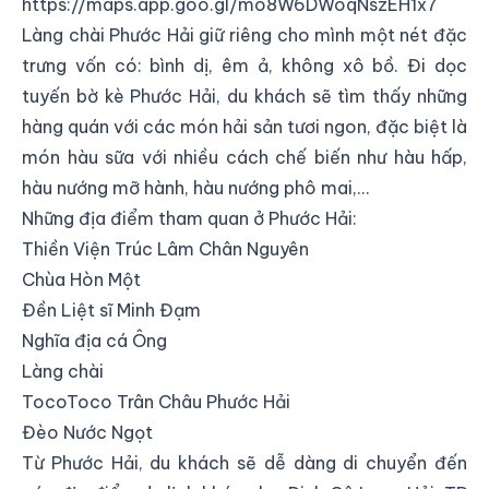
https://maps.app.goo.gl/mo8W6DWoqNszEH1x7
Làng chài Phước Hải giữ riêng cho mình một nét đặc
trưng vốn có: bình dị, êm ả, không xô bồ. Đi dọc
tuyến bờ kè Phước Hải, du khách sẽ tìm thấy những
hàng quán với các món hải sản tươi ngon, đặc biệt là
món hàu sữa với nhiều cách chế biến như hàu hấp,
hàu nướng mỡ hành, hàu nướng phô mai,…
Những địa điểm tham quan ở Phước Hải:
Thiền Viện Trúc Lâm Chân Nguyên
Chùa Hòn Một
Đền Liệt sĩ Minh Đạm
Nghĩa địa cá Ông
Làng chài
TocoToco Trân Châu Phước Hải
Đèo Nước Ngọt
Từ Phước Hải, du khách sẽ dễ dàng di chuyển đến