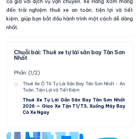
cả giá với dịch vụ vận chuyển. Xe Hàng Xóm mang
đến trải nghiệm thuê xe an toàn, tiện lợi và tiết
kiệm, giúp bạn bắt đầu hành trình một cách dễ dàng
nhất.
Chuỗi bài:
Thuê xe tự lái sân bay Tân Sơn
Nhất
Phần: (
1
/
2
)
Thuê Xe Ô Tô Tự Lái Sân Bay Tân Sơn Nhất - An
Toàn, Tiện Lợi và Tiết Kiệm
Thuê Xe Tự Lái Gần Sân Bay Tân Sơn Nhất
2026 — Giao Xe Tận T1/T3, Xuống Máy Bay
Có Xe Ngay
Đáp máy bay có ngay Xe Hàng Xóm