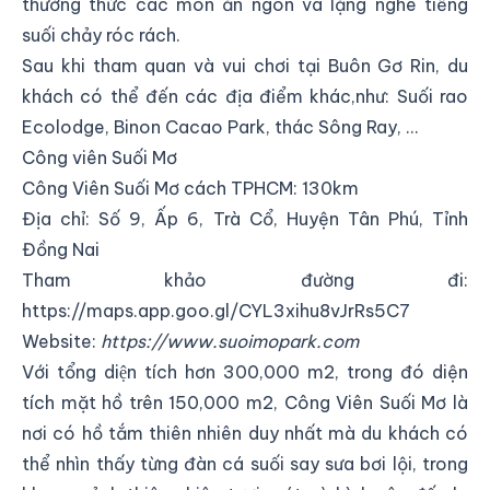
thưởng thức các món ăn ngon và lặng nghe tiếng
suối chảy róc rách.
Sau khi tham quan và vui chơi tại Buôn Gơ Rin, du
khách có thể đến các địa điểm khác,như: Suối rao
Ecolodge, Binon Cacao Park, thác Sông Ray, ...
Công viên Suối Mơ
Công Viên Suối Mơ cách TPHCM: 130km
Địa chỉ:
Số 9, Ấp 6, Trà Cổ, Huyện Tân Phú, Tỉnh
Đồng Nai
Tham khảo đường đi:
https://maps.app.goo.gl/CYL3xihu8vJrRs5C7
Website:
https://www.suoimopark.com
Với tổng diện tích hơn 300,000 m2, trong đó diện
tích mặt hồ trên 150,000 m2, Công Viên Suối Mơ là
nơi có hồ tắm thiên nhiên duy nhất mà du khách có
thể nhìn thấy từng đàn cá suối say sưa bơi lội, trong