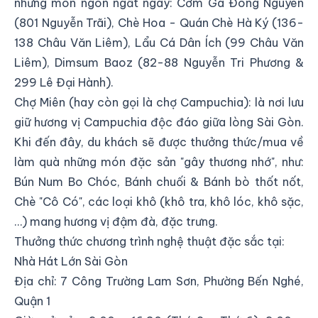
những món ngon ngất ngây: Cơm Gà Đông Nguyên
(801 Nguyễn Trãi), Chè Hoa - Quán Chè Hà Ký (136-
138 Châu Văn Liêm), Lẩu Cá Dân Ích (99 Châu Văn
Liêm), Dimsum Baoz (82-88 Nguyễn Tri Phương &
299 Lê Đại Hành).
Chợ Miên (hay còn gọi là chợ Campuchia): là nơi lưu
giữ hương vị Campuchia độc đáo giữa lòng Sài Gòn.
Khi đến đây, du khách sẽ được thưởng thức/mua về
làm quà những món đặc sản "gây thương nhớ", như:
Bún Num Bo Chóc, Bánh chuối & Bánh bò thốt nốt,
Chè "Cô Có", các loại khô (khô tra, khô lóc, khô sặc,
…) mang hương vị đậm đà, đặc trưng.
Thưởng thức chương trình nghệ thuật đặc sắc tại:
Nhà Hát Lớn Sài Gòn
Địa chỉ:
7 Công Trường Lam Sơn, Phường Bến Nghé,
Quận 1