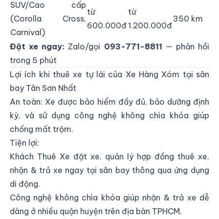
SUV/Cao cấp
từ
từ
(Corolla Cross,
350 km
600.000đ
1.200.000đ
Carnival)
Đặt xe ngay:
Zalo/gọi
093-771-8811
— phản hồi
trong 5 phút
Lợi ích khi thuê xe tự lái của Xe Hàng Xóm tại sân
bay Tân Sơn Nhất
An toàn: Xe được bảo hiểm đầy đủ, bảo dưỡng định
kỳ, và sử dụng công nghệ không chìa khóa giúp
chống mất trộm.
Tiện lợi:
Khách Thuê Xe đặt xe, quản lý hợp đồng thuê xe,
nhận & trả xe ngay tại sân bay thông qua ứng dụng
di động.
Công nghệ không chìa khóa giúp nhận & trả xe dễ
dàng ở nhiều quận huyện trên địa bàn TPHCM.