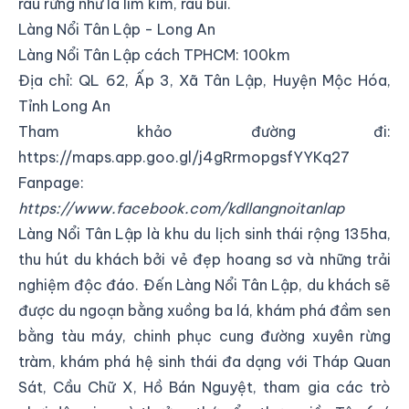
rau rừng như lá lìm kìm, rau bui.
Làng Nổi Tân Lập - Long An
Làng Nổi Tân Lập cách TPHCM: 100km
Địa chỉ:
QL 62, Ấp 3, Xã Tân Lập, Huyện Mộc Hóa,
Tỉnh Long An
Tham khảo đường đi:
https://maps.app.goo.gl/j4gRrmopgsfYYKq27
Fanpage:
https://www.facebook.com/kdllangnoitanlap
Làng Nổi Tân Lập là khu du lịch sinh thái rộng 135ha,
thu hút du khách bởi vẻ đẹp hoang sơ và những trải
nghiệm độc đáo. Đến Làng Nổi Tân Lập, du khách sẽ
được du ngoạn bằng xuồng ba lá, khám phá đầm sen
bằng tàu máy, chinh phục cung đường xuyên rừng
tràm, khám phá hệ sinh thái đa dạng với Tháp Quan
Sát, Cầu Chữ X, Hồ Bán Nguyệt, tham gia các trò