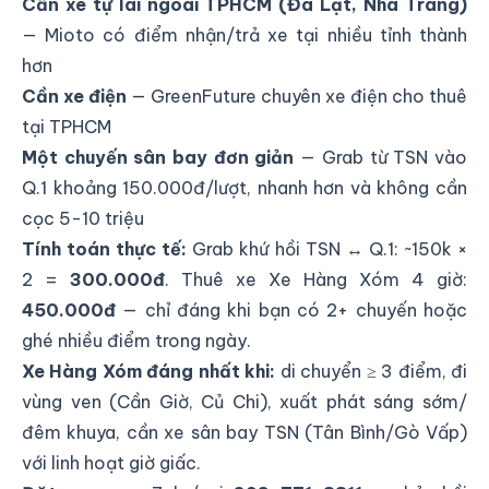
Cần xe tự lái ngoài TPHCM (Đà Lạt, Nha Trang)
—
Mioto
có điểm nhận/trả xe tại nhiều tỉnh thành
hơn
Cần xe điện
—
GreenFuture
chuyên xe điện cho thuê
tại TPHCM
Một chuyến sân bay đơn giản
— Grab từ TSN vào
Q.1 khoảng 150.000đ/lượt, nhanh hơn và không cần
cọc 5-10 triệu
Tính toán thực tế:
Grab khứ hồi TSN ↔ Q.1: ~150k ×
2 =
300.000đ
. Thuê xe Xe Hàng Xóm 4 giờ:
450.000đ
— chỉ đáng khi bạn có 2+ chuyến hoặc
ghé nhiều điểm trong ngày.
Xe Hàng Xóm đáng nhất khi:
di chuyển ≥ 3 điểm, đi
vùng ven (Cần Giờ, Củ Chi), xuất phát sáng sớm/
đêm khuya, cần xe sân bay TSN (Tân Bình/Gò Vấp)
với linh hoạt giờ giấc.