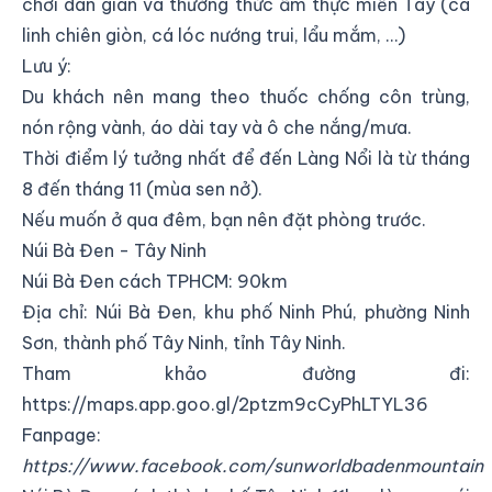
chơi dân gian và thưởng thức ẩm thực miền Tây (cá
linh chiên giòn, cá lóc nướng trui, lẩu mắm, …)
Lưu ý:
Du khách nên mang theo thuốc chống côn trùng,
nón rộng vành, áo dài tay và ô che nắng/mưa.
Thời điểm lý tưởng nhất để đến Làng Nổi là từ tháng
8 đến tháng 11 (mùa sen nở).
Nếu muốn ở qua đêm, bạn nên đặt phòng trước.
Núi Bà Đen - Tây Ninh
Núi Bà Đen cách TPHCM: 90km
Địa chỉ:
Núi Bà Đen, khu phố Ninh Phú, phường Ninh
Sơn, thành phố Tây Ninh, tỉnh Tây Ninh
.
Tham khảo đường đi:
https://maps.app.goo.gl/2ptzm9cCyPhLTYL36
Fanpage:
https://www.facebook.com/sunworldbadenmountain