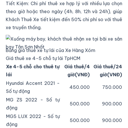
Tiết Kiệm: Chi phí thuê xe hợp lý với nhiều lựa chọn
theo giờ hoặc theo ngày (4h, 8h, 12h và 24h), giúp
Khách Thuê Xe tiết kiệm đến 50% chi phí so với thuê
xe truyền thống.
Nhận xe và trả xe tại sân bay Tân Sơn Nhất
Bảng giá thuê xe tự lái của Xe Hàng Xóm
Giá thuê xe 4-5 chỗ tự lái TpHCM
Xe 4-5 chỗ cho thuê tự
Giá thuê/4
Giá thuê/24
lái
giờ(VNĐ)
giờ(VNĐ)
Hyundai Accent 2021 -
450.000
750.000
Số tự động
MG ZS 2022 - Số tự
500.000
900.000
động
MG5 LUX 2022 - Số tự
500.000
900.000
động