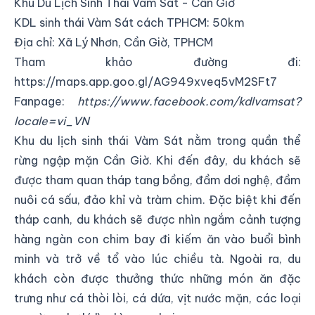
Khu Du Lịch Sinh Thái Vàm Sát - Cần Giờ
KDL sinh thái Vàm Sát cách TPHCM: 50km
Địa chỉ:
Xã Lý Nhơn, Cần Giờ, TPHCM
Tham khảo đường đi:
https://maps.app.goo.gl/AG949xveq5vM2SFt7
Fanpage:
https://www.facebook.com/kdlvamsat?
locale=vi_VN
Khu du lịch sinh thái Vàm Sát nằm trong quần thể
rừng ngập mặn Cần Giờ. Khi đến đây, du khách sẽ
được tham quan tháp tang bồng, đầm dơi nghệ, đầm
nuôi cá sấu, đảo khỉ và tràm chim. Đặc biệt khi đến
tháp canh, du khách sẽ được nhìn ngắm cảnh tượng
hàng ngàn con chim bay đi kiếm ăn vào buổi bình
minh và trở về tổ vào lúc chiều tà. Ngoài ra, du
khách còn được thưởng thức những món ăn đặc
trưng như cá thòi lòi, cá dứa, vịt nước mặn, các loại