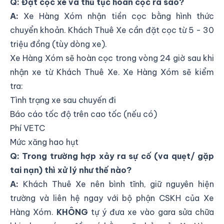
Q: Đặt cọc xe và thủ tục hoàn cọc ra sao?
A:
Xe Hàng Xóm nhận tiền cọc bằng hình thức
chuyển khoản. Khách Thuê Xe cần đặt cọc từ 5 - 30
triệu đồng (tùy dòng xe).
Xe Hàng Xóm sẽ hoàn cọc trong vòng 24 giờ sau khi
nhận xe từ Khách Thuê Xe. Xe Hàng Xóm sẽ kiểm
tra:
Tình trạng xe sau chuyến đi
Báo cáo tốc độ trên cao tốc (nếu có)
Phí VETC
Mức xăng hao hụt
Q: Trong trường hợp xảy ra sự cố (va quẹt/ gặp
tai nạn) thì xử lý như thế nào?
A:
Khách Thuê Xe nên bình tĩnh, giữ nguyên hiện
trường và liên hệ ngay với bộ phận CSKH của Xe
Hàng Xóm.
KHÔNG
tự ý đưa xe vào gara sửa chữa