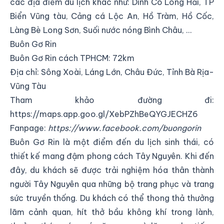
các địa điểm du lịch khác như: Dinh Cô Long Hải, TP
Biển Vũng tàu, Cảng cá Lộc An, Hồ Tràm, Hồ Cốc,
Làng Bè Long Sơn, Suối nước nóng Bình Châu, …
Buôn Gơ Rin
Buôn Gơ Rin cách TPHCM: 72km
Địa chỉ:
Sông Xoài, Láng Lớn, Châu Đức, Tỉnh Bà Rịa-
Vũng Tàu
Tham khảo đường đi:
https://maps.app.goo.gl/XebPZhBeQYGJECHZ6
Fanpage:
https://www.facebook.com/buongorin
Buôn Gơ Rin là một điểm đến du lịch sinh thái, có
thiết kế mang đậm phong cách Tây Nguyên. Khi đến
đây, du khách sẽ được trải nghiệm hóa thân thành
người Tây Nguyên qua những bộ trang phục và trang
sức truyền thống. Du khách có thể thong thả thưởng
lãm cảnh quan, hít thở bầu không khí trong lành,