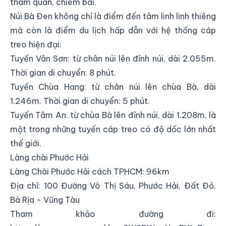
tham quan, chiêm bái.
Núi Bà Đen không chỉ là điểm đến tâm linh linh thiêng
mà còn là điểm du lịch hấp dẫn với hệ thống cáp
treo hiện đại:
Tuyến Vân Sơn: từ chân núi lên đỉnh núi, dài 2.055m.
Thời gian di chuyển: 8 phút.
Tuyến Chùa Hang: từ chân núi lên chùa Bà, dài
1.246m. Thời gian di chuyển: 5 phút.
Tuyến Tâm An: từ chùa Bà lên đỉnh núi, dài 1.208m, là
một trong những tuyến cáp treo có độ dốc lớn nhất
thế giới.
Làng chài Phước Hải
Làng Chài Phước Hải cách TPHCM: 96km
Địa chỉ:
100 Đường Võ Thị Sáu, Phước Hải, Đất Đỏ,
Bà Rịa - Vũng Tàu
Tham khảo đường đi: