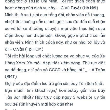
công tác ở Tp.Hồ Chí Minh. Tôi rất thích cách thức
hoạt động của dịch vụ này. - C.Vũ Tuyết (Hà Nội)
Mình thuê xe tự lái qua tổng đài, nhân viên dễ thương,
nhiệt tình hướng dẫn nhanh gọn, sau đó đến chỗ nhận
xe và lái xe đi công chuyện, mọi việc thực hiện qua
điện thoại nên thuận tiện, không gặp mặt chủ xe, lẫn
nhân viên. Mình thích cách này, như xe nhà, tới lấy và
đi - C.Vân (Tp.HCM)
Tôi rất hài lòng với chất lượng xe và phục vụ của Xe
Hàng Xóm. Xe mới, đẹp, tiết kiệm xăng. Thủ tục đặt
xe dễ dàng, chỉ cần có CCCD và bằng lái.”_ - A.Toàn
(BMT)
Gợi ý các địa điểm lưu trú gần sân bay Tân Sơn Nhất
Bạn muốn tìm khách sạn/ homestay gần sân bay
Tân Sơn Nhất? Hãy truy cập ngay 3 website uy tín
sau để săn khuyến mãi hấp dẫn nhé!