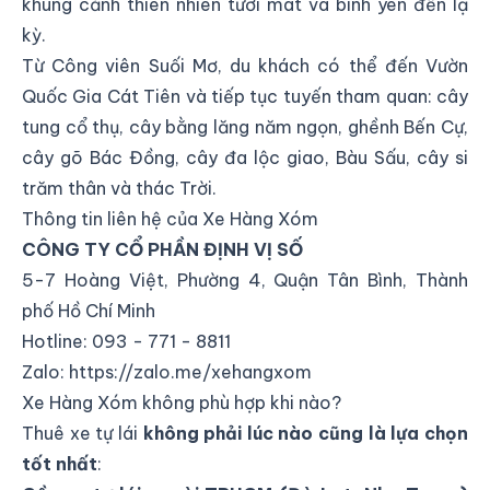
khung cảnh thiên nhiên tươi mát và bình yên đến lạ
kỳ.
Từ Công viên Suối Mơ, du khách có thể đến Vườn
Quốc Gia Cát Tiên và tiếp tục tuyến tham quan: cây
tung cổ thụ, cây bằng lăng năm ngọn, ghềnh Bến Cự,
cây gõ Bác Đồng, cây đa lộc giao, Bàu Sấu, cây si
trăm thân và thác Trời.
Thông tin liên hệ của Xe Hàng Xóm
CÔNG TY CỔ PHẦN ĐỊNH VỊ SỐ
5-7 Hoàng Việt, Phường 4, Quận Tân Bình, Thành
phố Hồ Chí Minh
Hotline: 093 - 771 - 8811
Zalo:
https://zalo.me/xehangxom
Xe Hàng Xóm không phù hợp khi nào?
Thuê xe tự lái
không phải lúc nào cũng là lựa chọn
tốt nhất
: