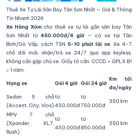
Thuê Xe Tự Lái Sân Bay Tân Sơn Nhất — Giá & Thông
Tin Nhanh 2026
Xe Hàng Xóm
cho thuê xe tự lái gần sân bay Tân
Sơn Nhất từ
450.000đ/4 giờ
— có xe tại Tân
Bình/Gò Vấp, cách TSN
5-10 phút lái xe
. Xe 4-7
chỗ đời mới, nhận/trả xe 24/7 qua app keyless,
không cần gặp chủ xe. Giấy tờ cần: CCCD + GPLX B1
≥ 1 năm.
Km tối
Hạng xe
Gói 4 giờ
Gói 24 giờ
đa/ngày
Sedan 5 chỗ
từ
từ
350 km
(Accent, City, Vios)
450.000đ
750.000đ
MPV 7 chỗ
từ
từ
(Xpander, XL7,
350 km
450.000đ
850.000đ
Rush)