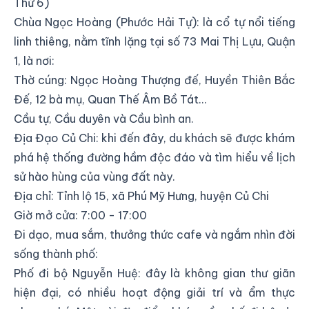
Thứ 6)
Chùa Ngọc Hoàng (Phước Hải Tự): là cổ tự nổi tiếng
linh thiêng, nằm tĩnh lặng tại
số 73 Mai Thị Lựu, Quận
1
, là nơi:
Thờ cúng: Ngọc Hoàng Thượng đế, Huyền Thiên Bắc
Đế, 12 bà mụ, Quan Thế Âm Bồ Tát…
Cầu tự, Cầu duyên và Cầu bình an.
Địa Đạo Củ Chi: khi đến đây, du khách sẽ được khám
phá hệ thống đường hầm độc đáo và tìm hiểu về lịch
sử hào hùng của vùng đất này.
Địa chỉ: T
ỉnh lộ 15, xã Phú Mỹ Hưng, huyện Củ Chi
Giờ mở cửa: 7:00 - 17:00
Đi dạo, mua sắm, thưởng thức cafe và ngắm nhìn đời
sống thành phố:
Phố đi bộ Nguyễn Huệ: đây là không gian thư giãn
hiện đại, có nhiều hoạt động giải trí và ẩm thực