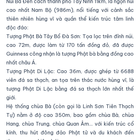
Núi Bà Đen cách thành phố Tây Ninh 11km, là ngọn núi
cao nhất Nam Bộ (986m), nổi tiếng với cảnh sắc
thiên nhiên hùng vĩ và quần thể kiến trúc tâm linh
độc đáo:
Tượng Phật Bà Tây Bổ Đà Sơn: Tọa lạc trên đỉnh núi,
cao 72m, được làm từ 170 tấn đồng đỏ, đã được
Guinness công nhận là tượng Phật bà bằng đồng cao
nhất châu Á.
Tượng Phật Di Lặc: Cao 36m, được ghép từ 6688
viên đá sa thạch, an tọa trên thác nước hùng vĩ, là
tượng Phật Di Lặc bằng đá sa thạch lớn nhất thế
giới.
Hệ thống chùa Bà (còn gọi là Linh Sơn Tiên Thạch
Tự) nằm ở độ cao 350m, bao gồm chùa Bà, chùa
Hang, chùa Trung, chùa Quan Âm... với kiến trúc cổ
kính, thu hút đông đảo Phật tử và du khách đến