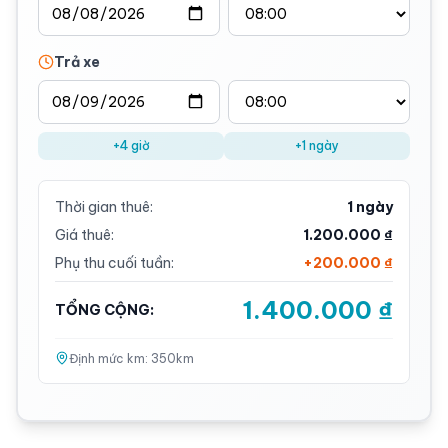
Trả xe
+4 giờ
+1 ngày
Thời gian thuê:
1 ngày
Giá thuê:
1.200.000 ₫
Phụ thu cuối tuần:
+
200.000 ₫
1.400.000 ₫
TỔNG CỘNG:
Định mức km:
350
km