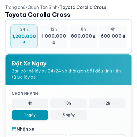
Trang chủ
/
Quận Tân Bình
/
Toyota Corolla Cross
Toyota Corolla Cross
12h
8h
4h
24h
1,000,000
800,000 ₫
600,000 ₫
1,200,000
₫
₫
Đặt Xe Ngay
Bạn có thể lấy xe 24/24 và thời gian bắt đầu tính tiền
từ lúc lấy xe.
CHỌN NHANH
4h
8h
12h
1 ngày
3 ngày
Nhận xe