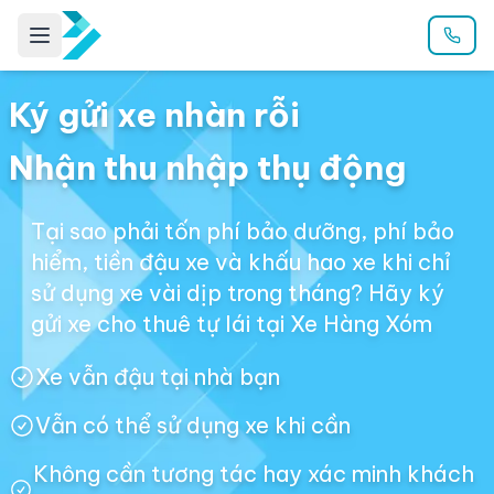
Ký gửi xe nhàn rỗi
Nhận thu nhập thụ động
Tại sao phải tốn phí bảo dưỡng, phí bảo
hiểm, tiền đậu xe và khấu hao xe khi chỉ
sử dụng xe vài dịp trong tháng? Hãy ký
gửi xe cho thuê tự lái tại Xe Hàng Xóm
Xe vẫn đậu tại nhà bạn
Vẫn có thể sử dụng xe khi cần
Không cần tương tác hay xác minh khách