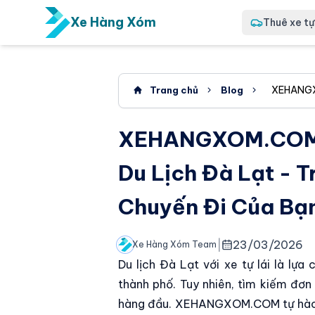
Xe Hàng Xóm
Thuê xe tự 
XEHANGXO
Trang chủ
Blog
XEHANGXOM.COM: 
Du Lịch Đà Lạt - 
Chuyến Đi Của Bạ
|
23/03/2026
Xe Hàng Xóm Team
Du lịch Đà Lạt với xe tự lái là lự
thành phố. Tuy nhiên, tìm kiếm đơn 
hàng đầu. XEHANGXOM.COM tự hào là