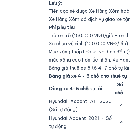
Lưu ý
:
Tiền cọc sẽ được Xe Hàng Xóm hoàn 
Xe Hàng Xóm có dịch vụ giao xe tận n
Phí phụ thu
:
Trả xe trễ (150.000 VNĐ/giờ - xe t
Xe chưa vệ sinh (100.000 VNĐ/lần)
Mức xăng thấp hơn so với ban đầu (3
mức xăng cao hơn lúc nhận, Xe Hàng
Bảng giá thuê xe ô tô 4-7 chỗ tự lái
Bảng giá xe 4 - 5 chỗ cho thuê tự l
Số
Dòng xe 4-5 chỗ tự lái
chỗ
Hyundai Accent AT 2020
4
(Số tự động)
Hyundai Accent 2021 - Số
4
tự động