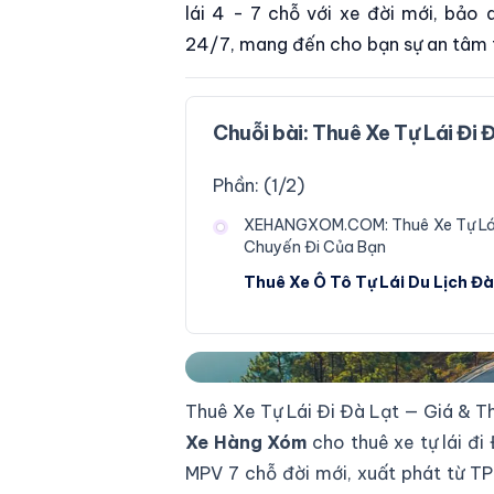
lái 4 - 7 chỗ với xe đời mới, bảo 
24/7, mang đến cho bạn sự an tâm tu
Chuỗi bài:
Thuê Xe Tự Lái Đi 
Phần: (
1
/
2
)
XEHANGXOM.COM: Thuê Xe Tự Lái 
Chuyến Đi Của Bạn
Thuê Xe Ô Tô Tự Lái Du Lịch Đà
Thuê xe tự lái đi Đà Lạt
Thuê Xe Tự Lái Đi Đà Lạt — Giá & 
Xe Hàng Xóm
cho thuê xe tự lái đi
MPV 7 chỗ đời mới, xuất phát từ 