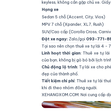
keyless, không cần gặp chủ xe. Giấy
Hạng xe
Sedan 5 chỗ (Accent, City, Vios)
MPV 7 chỗ (Xpander, XL7, Rush)
SUV/Cao cấp (Corolla Cross, Carniv
Đặt xe ngay:
Zalo/gọi
093-771-88
Tại sao nên chọn thuê xe tự lái 4 - 
Linh hoạt thời gian
: Thuê xe tự lá
của bạn, không bị gò bó bởi lịch trìn
Chủ động lộ trình
: Tự lái xe cho p
đẹp của thành phố.
Tiết kiệm chi phí
: Thuê xe tự lái th
khi đi theo nhóm đông người.
XEHANGXOM.COM: Nơi cung cấp dịch v
Dịch vụ cho thuê xe tự lái đi Đà Lạt