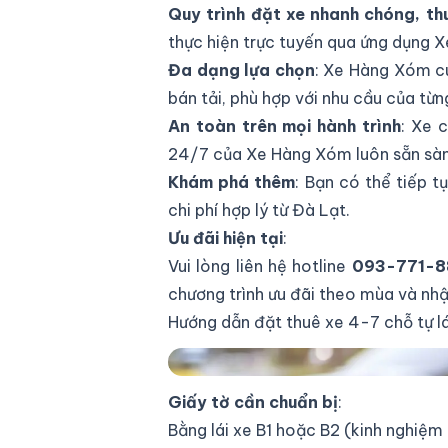
Quy trình đặt xe nhanh chóng, th
thực hiện trực tuyến qua ứng dụng 
Đa dạng lựa chọn
: Xe Hàng Xóm cu
bán tải, phù hợp với nhu cầu của từ
An toàn trên mọi hành trình
: Xe 
24/7 của Xe Hàng Xóm luôn sẵn sàn
Khám phá thêm
: Bạn có thể tiếp t
chi phí hợp lý từ Đà Lạt.
Ưu đãi hiện tại
:
Vui lòng liên hệ hotline
093-771-8
chương trình ưu đãi theo mùa và nhậ
Hướng dẫn đặt thuê xe 4-7 chỗ tự
Hướng dẫn đặt thuê xe 4-7 chỗ tự lá
Giấy tờ cần chuẩn bị
:
Bằng lái xe B1 hoặc B2 (kinh nghiệm l