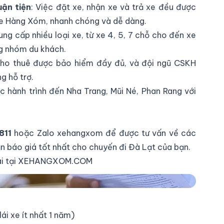
uận tiện
: Việc đặt xe, nhận xe và trả xe đều được
Xe Hàng Xóm, nhanh chóng và dễ dàng.
ng cấp nhiều loại xe, từ xe 4, 5, 7 chỗ cho đến xe
ng nhóm du khách.
cho thuê được bảo hiểm đầy đủ, và đội ngũ CSKH
g hỗ trợ.
ục hành trình đến Nha Trang, Mũi Né, Phan Rang với
811
hoặc Zalo
xehangxom
để được tư vấn về các
n báo giá tốt nhất cho chuyến đi Đà Lạt của bạn.
 lái tại XEHANGXOM.COM
i đi Đà Lạt
ái xe ít nhất 1 năm)