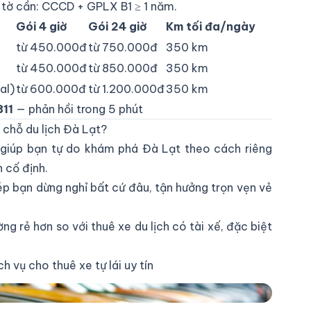
 tờ cần: CCCD + GPLX B1 ≥ 1 năm.
Gói 4 giờ
Gói 24 giờ
Km tối đa/ngày
từ 450.000đ
từ 750.000đ
350 km
từ 450.000đ
từ 850.000đ
350 km
al)
từ 600.000đ
từ 1.200.000đ
350 km
11
— phản hồi trong 5 phút
7 chỗ du lịch Đà Lạt?
i giúp bạn tự do khám phá Đà Lạt theo cách riêng
h cố định.
hép bạn dừng nghỉ bất cứ đâu, tận hưởng trọn vẹn vẻ
ường rẻ hơn so với thuê xe du lịch có tài xế, đặc biệt
ụ cho thuê xe tự lái uy tín