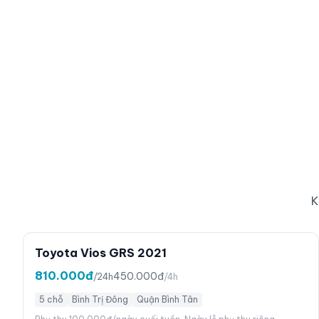
K
Toyota Vios GRS 2021
810.000đ
450.000đ
/24h
/4h
5 chỗ
Bình Trị Đông
Quận Bình Tân