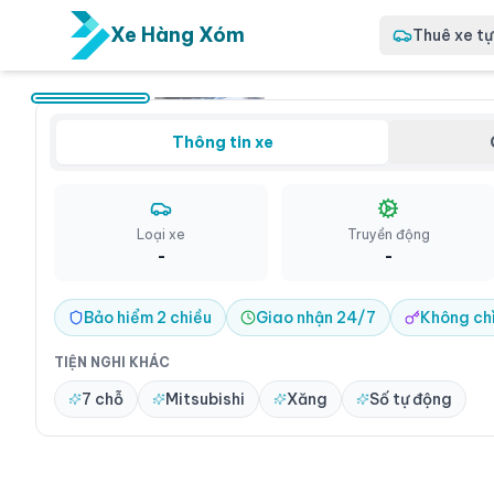
Xe Hàng Xóm
Thuê xe tự 
Giới thiệu
Xpander 
tự lái Qu
Thông tin xe
Qua chuyến
hình: từ đ
tới đường 
đường đèo
Loại xe
Truyền động
mẫu xe đa
-
-
Quận 7
Bảo hiểm 2 chiều
Giao nhận 24/7
Không ch
TIỆN NGHI KHÁC
7 chỗ
Mitsubishi
Xăng
Số tự động