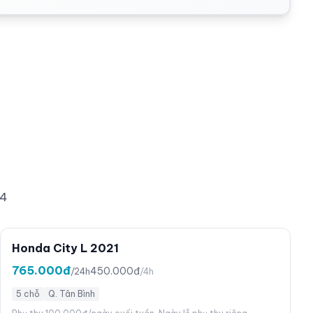
24
Honda City L 2021
765.000đ
450.000đ
/24h
/4h
5 chỗ
Q. Tân Bình