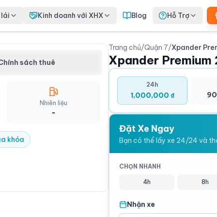
lái
Kinh doanh với XHX
Blog
Hỗ Trợ
Trang chủ
/
Quận 7
/
Xpander Pre
Premium 2022 - Thuê xe
Xpander Premium
ận 7
Chính sách thuê
 trải nghiệm, với đủ mọi loại địa
ường đô thị, đường cao tốc, cho
24h
quốc lộ - tỉnh lộ và thậm chí là cả
90
1,000,000 ₫
 núi; Xpander Premium 2022 là
Nhiên liệu
 dụng 7 chỗ mạnh mẽ.
-
Đặt Xe Ngay
ìa khóa
Bạn có thể lấy xe 24/24 và thời
CHỌN NHANH
4h
8h
Nhận xe