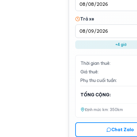
Trả xe
+4 giờ
Thời gian thuê:
Giá thuê:
Phụ thu cuối tuần:
TỔNG CỘNG:
Định mức km:
350
km
Chat Zalo