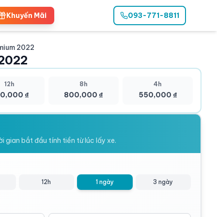
Khuyến Mãi
093-771-8811
1
/
1
mium 2022
 2022
12h
8h
4h
0,000 ₫
800,000 ₫
550,000 ₫
 gian bắt đầu tính tiền từ lúc lấy xe.
12h
1 ngày
3 ngày