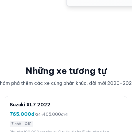
Những xe tương tự
hám phá thêm các xe cùng phân khúc, đời mới 2020-20
Suzuki XL7 2022
765.000đ
405.000đ
/24h
/4h
7 chỗ
Q10