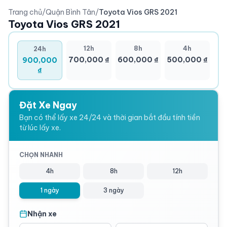
Trang chủ
/
Quận Bình Tân
/
Toyota Vios GRS 2021
Toyota Vios GRS 2021
12h
8h
4h
24h
700,000 ₫
600,000 ₫
500,000 ₫
900,000
₫
Đặt Xe Ngay
Bạn có thể lấy xe 24/24 và thời gian bắt đầu tính tiền
từ lúc lấy xe.
CHỌN NHANH
4h
8h
12h
1 ngày
3 ngày
Nhận xe