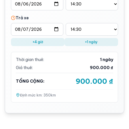
Trả xe
+4 giờ
+1 ngày
Thời gian thuê:
1 ngày
Giá thuê:
900.000 ₫
900.000 ₫
TỔNG CỘNG:
Định mức km:
350
km