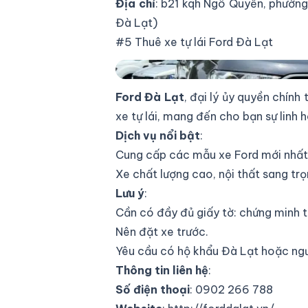
Địa chỉ
: b21 kqh Ngô Quyền, phườn
Đà Lạt)
#5 Thuê xe tự lái Ford Đà Lạt
Thuê xe tự lái Ford Đà Lạt
Ford Đà Lạt
, đại lý ủy quyền chính
xe tự lái, mang đến cho bạn sự linh
Dịch vụ nổi bật
:
Cung cấp các mẫu xe Ford mới nhất 
Xe chất lượng cao, nội thất sang trọ
Lưu ý
:
Cần có đầy đủ giấy tờ: chứng minh th
Nên đặt xe trước.
Yêu cầu có hộ khẩu Đà Lạt hoặc ngư
Thông tin liên hệ
:
Số điện thoại
: 0902 266 788