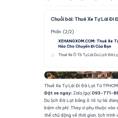
Chuỗi bài:
Thuê Xe Tự Lái Đi 
Phần: (
2
/
2
)
XEHANGXOM.COM: Thuê Xe Tự L
Hảo Cho Chuyến Đi Của Bạn
Thuê Xe Ô Tô Tự Lái Du Lịch Đà Lạ
Kinh nghiệm thuê xe tự lái du lịch Đà
Thuê Xe Tự Lái Đi Đà Lạt Từ TPHCM:
Đặt xe ngay:
Zalo/gọi
093-771-88
Du lịch Đà Lạt bằng ô tô tự lái đang
kiệm chi phí. Thay vì phụ thuộc vào
thể chủ động về thời gian, lịch trìn