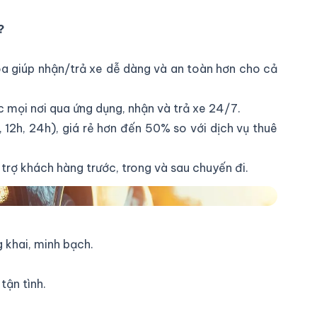
?
a giúp nhận/trả xe dễ dàng và an toàn hơn cho cả
úc mọi nơi qua ứng dụng, nhận và trả xe 24/7.
, 12h, 24h), giá rẻ hơn đến 50% so với dịch vụ thuê
trợ khách hàng trước, trong và sau chuyến đi.
ự lái không chìa khóa tại TPHCM
g khai, minh bạch.
tận tình.