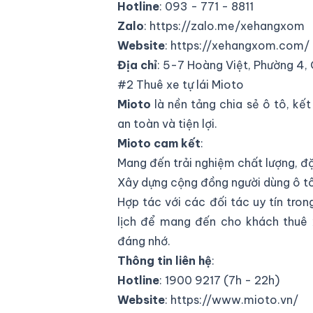
Hotline
: 093 - 771 - 8811
Zalo
:
https://zalo.me/xehangxom
Website
:
https://xehangxom.com/
Địa chỉ
:
5-7 Hoàng Việt, Phường 4,
#2 Thuê xe tự lái Mioto
Mioto
là nền tảng chia sẻ ô tô, kế
an toàn và tiện lợi.
Mioto cam kết
:
Mang đến trải nghiệm chất lượng, đ
Xây dựng cộng đồng người dùng ô tô
Hợp tác với các đối tác uy tín tron
lịch để mang đến cho khách thuê 
đáng nhớ.
Thông tin liên hệ
:
Hotline
: 1900 9217 (7h - 22h)
Website
:
https://www.mioto.vn/