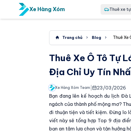
Xe Hàng Xóm
Thuê xe tự 
Thuê Xe Ô
Trang chủ
Blog
Thuê Xe Ô Tô Tự Lá
Địa Chỉ Uy Tín Nhấ
|
23/03/2026
Xe Hàng Xóm Team
Bạn đang lên kế hoạch du lịch Đà
ngách của thành phố mộng mơ? Thuê x
đi thuận tiện và tiết kiệm. Đừng lo l
viết này sẽ tổng hợp Top 9 địa điểm
bạn an tâm lựa chọn và tận hưởng hà