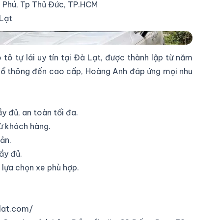
p Phú, Tp Thủ Đức, TP.HCM
 Lạt
 tô tự lái uy tín tại Đà Lạt, được thành lập từ năm
phổ thông đến cao cấp, Hoàng Anh đáp ứng mọi nhu
y đủ, an toàn tối đa.
ừ khách hàng.
ản.
ầy đủ.
 lựa chọn xe phù hợp.
lat.com/