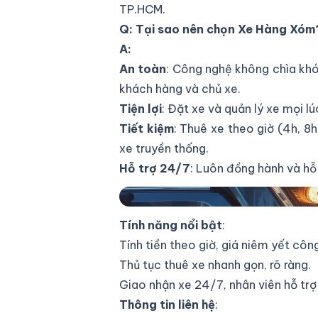
TP.HCM.
Q: Tại sao nên chọn Xe Hàng Xóm
A:
An toàn
: Công nghệ không chìa khó
khách hàng và chủ xe.
Tiện lợi
: Đặt xe và quản lý xe mọi l
Tiết kiệm
: Thuê xe theo giờ (4h, 8h
xe truyền thống.
Hỗ trợ 24/7
: Luôn đồng hành và hỗ 
Xe Hàng Xóm nền tảng cho thuê xe t
Tính năng nổi bật
:
Tính tiền theo giờ, giá niêm yết côn
Thủ tục thuê xe nhanh gọn, rõ ràng.
Giao nhận xe 24/7, nhân viên hỗ trợ 
Thông tin liên hệ
: