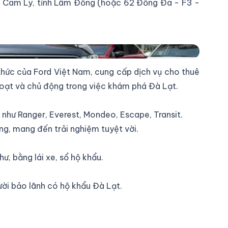
g Cam Ly, tỉnh Lâm Đồng (hoặc 62 Đống Đa - F3 -
 thức của Ford Việt Nam, cung cấp dịch vụ cho thuê
 hoạt và chủ động trong việc khám phá Đà Lạt.
như Ranger, Everest, Mondeo, Escape, Transit.
ng, mang đến trải nghiệm tuyệt vời.
ư, bằng lái xe, sổ hộ khẩu.
ời bảo lãnh có hộ khẩu Đà Lạt.