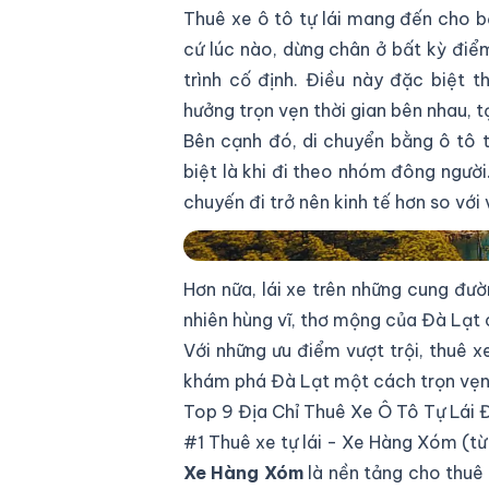
Thuê xe ô tô tự lái mang đến cho bạ
cứ lúc nào, dừng chân ở bất kỳ điểm
trình cố định. Điều này đặc biệt 
hưởng trọn vẹn thời gian bên nhau, 
Bên cạnh đó, di chuyển bằng ô tô tự
biệt là khi đi theo nhóm đông người.
chuyến đi trở nên kinh tế hơn so với
Khám Phá Đà Lạt Theo Cách Của Bạn
Hơn nữa, lái xe trên những cung đư
nhiên hùng vĩ, thơ mộng của Đà Lạt 
Với những ưu điểm vượt trội, thuê xe
khám phá Đà Lạt một cách trọn vẹn,
Top 9 Địa Chỉ Thuê Xe Ô Tô Tự Lái 
#1 Thuê xe tự lái - Xe Hàng Xóm (t
Xe Hàng Xóm
là nền tảng cho thuê x