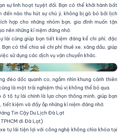
n sự linh hoạt tuyệt đối. Bạn có thể khởi hành bất
 đến nào thu hút sự chú ý, không bị gò bó bởi lịch
thích hợp cho những nhóm bạn, gia đình muốn tận
tạo nên những kỉ niệm đáng nhớ.
 lái cũng giúp bạn tiết kiệm đáng kể chi phí, đặc
 Bạn có thể chia sẻ chi phí thuê xe, xăng dầu, giúp
 việc sử dụng các dịch vụ vận chuyển khác.
 Với Xe Ô Tô Tự Lái
ờng đèo dốc quanh co, ngắm nhìn khung cảnh thiên
cũng là một trải nghiệm thú vị không thể bỏ qua.
 ô tô tự lái chính là lựa chọn thông minh, giúp bạn
 tiết kiệm và đầy ắp những kỉ niệm đáng nhớ.
Đáng Tin Cậy Du Lịch Đà Lạt
ừ TPHCM đi Đà Lạt)
e tự lái tiện lợi với công nghệ không chìa khóa tại