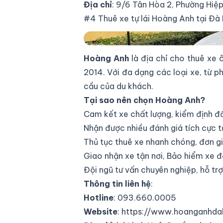
Địa chỉ
: 9/6 Tân Hòa 2, Phường Hiệ
#4 Thuê xe tự lái Hoàng Anh tại Đà
Thuê xe tự lái Hoàng Anh tại Đà Lạt
Hoàng Anh
là địa chỉ cho thuê xe ô
2014. Với đa dạng các loại xe, từ 
cầu của du khách.
Tại sao nên chọn Hoàng Anh?
Cam kết xe chất lượng, kiểm định đầ
Nhận được nhiều đánh giá tích cực t
Thủ tục thuê xe nhanh chóng, đơn gi
Giao nhận xe tận nơi, Bảo hiểm xe đ
Đội ngũ tư vấn chuyên nghiệp, hỗ trợ
Thông tin liên hệ
:
Hotline
: 093.660.0005
Website
:
https://www.hoanganhda