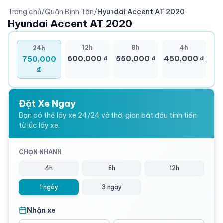
Trang chủ
/
Quận Bình Tân
/
Hyundai Accent AT 2020
Hyundai Accent AT 2020
12h
8h
4h
24h
600,000 ₫
550,000 ₫
450,000 ₫
750,000
₫
Đặt Xe Ngay
Bạn có thể lấy xe 24/24 và thời gian bắt đầu tính tiền
từ lúc lấy xe.
CHỌN NHANH
4h
8h
12h
1 ngày
3 ngày
Nhận xe