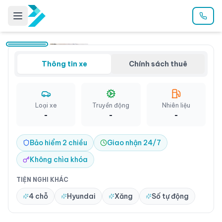
Giới thiệu
Hyundai Accent AT 2020 - Thuê xe tự lái Quận Bình
Thông tin xe
Chính sách thuê
Tân
Trải nghiệm Hyundai Accent AT 2020: sự kết hợp hoàn hảo
giữa phong cách, hiệu suất và hiệu quả.
Loại xe
Truyền động
Nhiên liệu
Quận Bình Tân
-
-
-
Bảo hiểm 2 chiều
Giao nhận 24/7
Không chìa khóa
TIỆN NGHI KHÁC
4 chỗ
Hyundai
Xăng
Số tự động