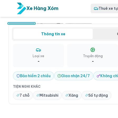
Xe Hàng Xóm
Thuê xe tự 
Giới thiệu
Mitsubis
xe tự lái
Thông tin xe
Xpander 20
trung và p
thất rộng 
cầu sử dụn
Loại xe
Truyền động
-
-
Quận 6
Bảo hiểm 2 chiều
Giao nhận 24/7
Không ch
TIỆN NGHI KHÁC
7 chỗ
Mitsubishi
Xăng
Số tự động