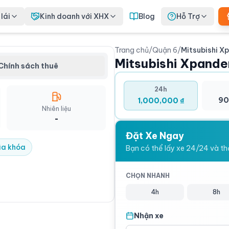
lái
Kinh doanh với XHX
Blog
Hỗ Trợ
Trang chủ
/
Quận 6
/
Mitsubishi X
hi Xpander 2020 - Thuê
Mitsubishi Xpande
 Quận 6
Chính sách thuê
20 nổi bật với ngoại hình trẻ
há cách. Xe được thiết kế nội
24h
rãi, tiện nghi, đáp ứng đầy đủ nhu
90
1,000,000 ₫
g.
Nhiên liệu
-
Đặt Xe Ngay
ìa khóa
Bạn có thể lấy xe 24/24 và thời
CHỌN NHANH
4h
8h
Nhận xe