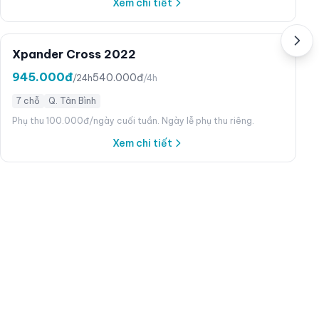
Xem chi tiết
Xpander Cross 2022
945.000đ
540.000đ
/24h
/4h
7 chỗ
Q. Tân Bình
Phụ thu 100.000đ/ngày cuối tuần. Ngày lễ phụ thu riêng.
Xem chi tiết