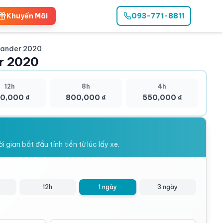
Khuyến Mãi
093-771-8811
1
/
2
pander 2020
r 2020
12h
8h
4h
0,000 ₫
800,000 ₫
550,000 ₫
 gian bắt đầu tính tiền từ lúc lấy xe.
12h
1 ngày
3 ngày