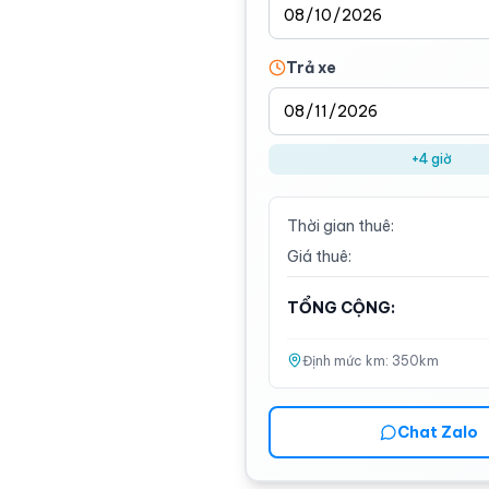
Trả xe
+4 giờ
Thời gian thuê:
Giá thuê:
TỔNG CỘNG:
Định mức km:
350
km
Chat Zalo