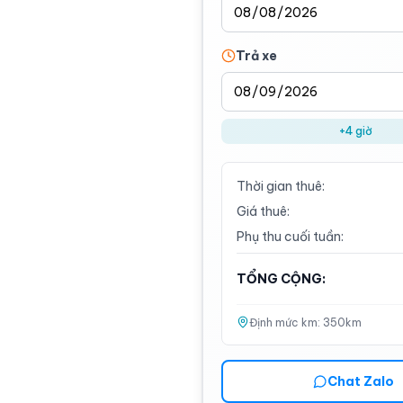
Trả xe
+4 giờ
Thời gian thuê:
Giá thuê:
Phụ thu cuối tuần:
TỔNG CỘNG:
Định mức km:
350
km
Chat Zalo