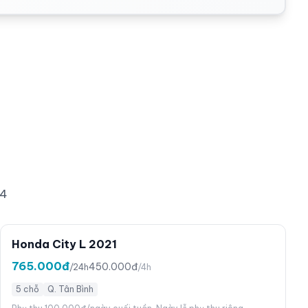
24
Honda City L 2021
765.000đ
450.000đ
/24h
/4h
5 chỗ
Q. Tân Bình