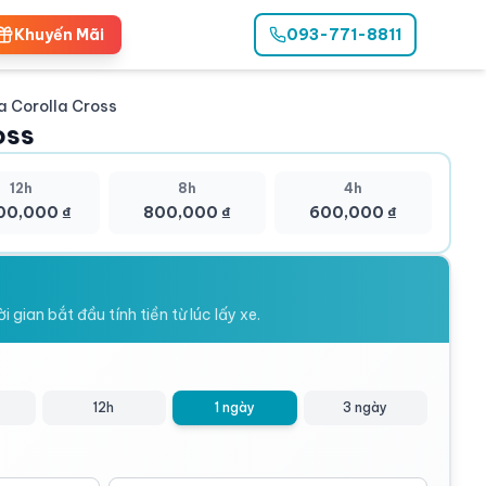
Khuyến Mãi
093-771-8811
1
/
3
a Corolla Cross
oss
12h
8h
4h
00,000 ₫
800,000 ₫
600,000 ₫
 gian bắt đầu tính tiền từ lúc lấy xe.
12h
1 ngày
3 ngày