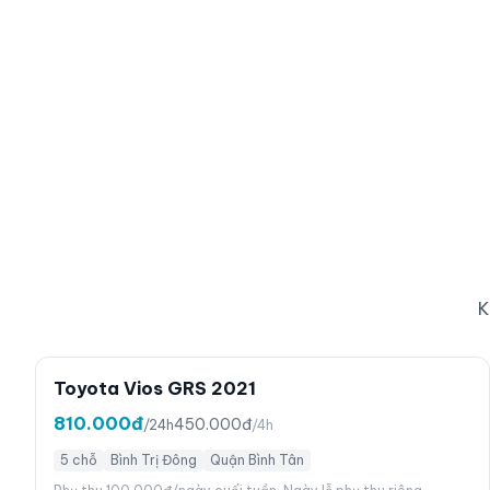
K
Toyota Vios GRS 2021
810.000đ
450.000đ
/24h
/4h
5 chỗ
Bình Trị Đông
Quận Bình Tân