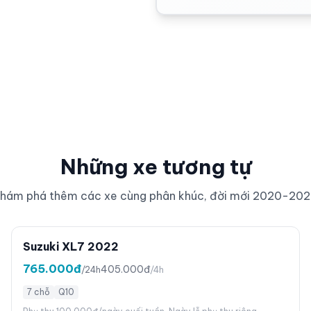
Những xe tương tự
hám phá thêm các xe cùng phân khúc, đời mới 2020-20
Suzuki XL7 2022
765.000đ
405.000đ
/24h
/4h
7 chỗ
Q10