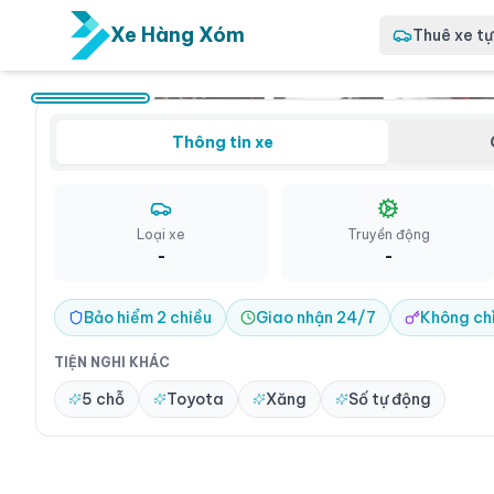
Xe Hàng Xóm
Thuê xe tự 
Giới thiệu
Toyota C
tự lái Qu
Thông tin xe
Toyota Cor
mắt, tiện 
năng an to
nhu cầu từ
Loại xe
Truyền động
nghiệp. Ph
-
-
nội thành 
Quận Bình 
Bảo hiểm 2 chiều
Giao nhận 24/7
Không ch
TIỆN NGHI KHÁC
5 chỗ
Toyota
Xăng
Số tự động