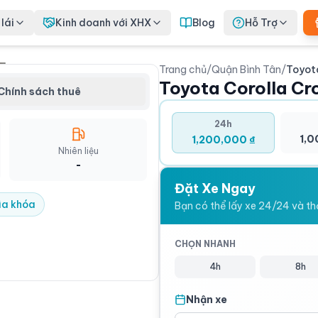
lái
Kinh doanh với XHX
Blog
Hỗ Trợ
Trang chủ
/
Quận Bình Tân
/
Toyot
orolla Cross - Thuê xe
Toyota Corolla Cr
ận Bình Tân
Chính sách thuê
olla Cross được thiết kế đẹp
nghi, vận hành tốt, và các tính
24h
àn tiên tiến. Xe đáp ứng được
1,0
1,200,000 ₫
 cá nhân đến gia đình hay doanh
Nhiên liệu
ù hợp với nhu cầu di chuyển trong
-
và những hành trình dài.
Đặt Xe Ngay
Tân
ìa khóa
Bạn có thể lấy xe 24/24 và thời
CHỌN NHANH
4h
8h
Nhận xe