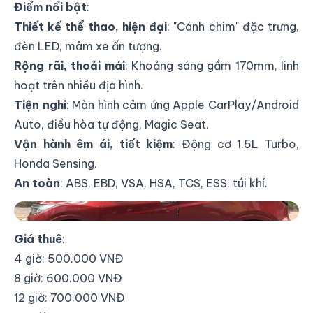
Điểm nổi bật
:
Thiết kế thể thao, hiện đại
: "Cánh chim" đặc trưng,
đèn LED, mâm xe ấn tượng.
Rộng rãi, thoải mái
: Khoảng sáng gầm 170mm, linh
hoạt trên nhiều địa hình.
Tiện nghi
: Màn hình cảm ứng Apple CarPlay/Android
Auto, điều hòa tự động, Magic Seat.
Vận hành êm ái, tiết kiệm
: Động cơ 1.5L Turbo,
Honda Sensing.
An toàn
: ABS, EBD, VSA, HSA, TCS, ESS, túi khí.
Thuê xe tự lái Honda HR-V 2019
Giá thuê
:
4 giờ: 500.000 VNĐ
8 giờ: 600.000 VNĐ
12 giờ: 700.000 VNĐ