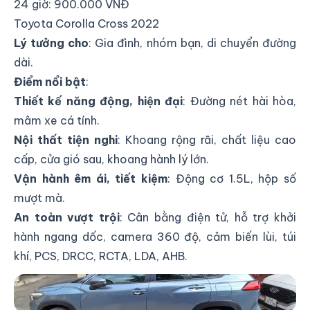
24 giờ: 900.000 VNĐ
Toyota Corolla Cross 2022
Lý tưởng cho
: Gia đình, nhóm bạn, di chuyển đường
dài.
Điểm nổi bật
:
Thiết kế năng động, hiện đại
: Đường nét hài hòa,
mâm xe cá tính.
Nội thất tiện nghi
: Khoang rộng rãi, chất liệu cao
cấp, cửa gió sau, khoang hành lý lớn.
Vận hành êm ái, tiết kiệm
: Động cơ 1.5L, hộp số
mượt mà.
An toàn vượt trội
: Cân bằng điện tử, hỗ trợ khởi
hành ngang dốc, camera 360 độ, cảm biến lùi, túi
khí, PCS, DRCC, RCTA, LDA, AHB.
Toyota Corolla Cross 2022: SUV gia đình thiết kế
hiện đại rộng rãi vận hành êm ái