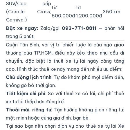
SUV/Cao cấp
từ
từ
(Corolla Cross,
350 km
600.000đ
1.200.000đ
Carnival)
Đặt xe ngay:
Zalo/gọi
093-771-8811
— phản hồi
trong 5 phút
Quận Tân Bình, với vị trí chiến lược là cửa ngõ giao
thương của TP.HCM, điều này kéo theo nhu cầu di
chuyển, đặc biệt là thuê xe tự lái ngày càng tăng
cao. Hình thức thuê xe này mang đến nhiều ưu điểm:
Chủ động lịch trình
: Tự do khám phá mọi điểm đến,
không gò bó thời gian.
Tiết kiệm chi phí
: So với thuê xe có lái, chi phí thuê
xe tự lái thấp hơn đáng kể.
Thoải mái, riêng tư
: Tận hưởng không gian riêng tư:
một mình hoặc cùng gia đình, bạn bè.
Tại sao bạn nên chọn dịch vụ cho thuê xe tự lái Xe