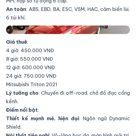
MPI, hộp số tự động 6 cấp.
An toàn
: ABS, EBD, BA, ESC, VSM, HAC, cảm biến lùi,
6 túi khí.
Thuê xe tự lái Hyundai Accent 2021
Giá thuê
:
4 giờ: 450.000 VNĐ
8 giờ: 550.000 VNĐ
12 giờ: 600.000 VNĐ
24 giờ: 750.000 VNĐ
Mitsubishi Triton 2021
Lý tưởng cho
: Chuyến đi off-road, chở đồ đạc cồng
kềnh.
Điểm nổi bật
:
Thiết kế mạnh mẽ, hiện đại
: Ngôn ngữ Dynamic
Shield.
Nội thất tiện nghi
: Vô-lăng bọc da, màn hình giải trí,