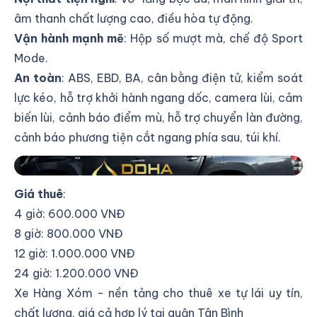
âm thanh chất lượng cao, điều hòa tự động.
Vận hành mạnh mẽ
: Hộp số mượt mà, chế độ Sport
Mode.
An toàn
: ABS, EBD, BA, cân bằng điện tử, kiểm soát
lực kéo, hỗ trợ khởi hành ngang dốc, camera lùi, cảm
biến lùi, cảnh báo điểm mù, hỗ trợ chuyển làn đường,
cảnh báo phương tiện cắt ngang phía sau, túi khí.
Mitsubishi Triton 2021: Bán tải mạnh mẽ, đa dụng
Giá thuê
:
4 giờ: 600.000 VNĐ
8 giờ: 800.000 VNĐ
12 giờ: 1.000.000 VNĐ
24 giờ: 1.200.000 VNĐ
Xe Hàng Xóm - nền tảng cho thuê xe tự lái uy tín,
chất lượng, giá cả hợp lý tại quận Tân Bình