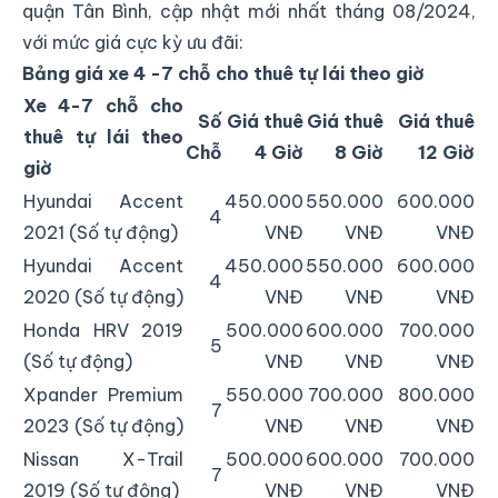
quận Tân Bình, cập nhật mới nhất tháng 08/2024,
với mức giá cực kỳ ưu đãi:
Bảng giá xe 4 -7 chỗ cho thuê tự lái theo giờ
Xe 4-7 chỗ cho
Số
Giá thuê
Giá thuê
Giá thuê
thuê tự lái theo
Chỗ
4 Giờ
8 Giờ
12 Giờ
giờ
Hyundai Accent
450.000
550.000
600.000
4
2021 (Số tự động)
VNĐ
VNĐ
VNĐ
Hyundai Accent
450.000
550.000
600.000
4
2020 (Số tự động)
VNĐ
VNĐ
VNĐ
Honda HRV 2019
500.000
600.000
700.000
5
(Số tự động)
VNĐ
VNĐ
VNĐ
Xpander Premium
550.000
700.000
800.000
7
2023 (Số tự động)
VNĐ
VNĐ
VNĐ
Nissan X-Trail
500.000
600.000
700.000
7
2019 (Số tự động)
VNĐ
VNĐ
VNĐ