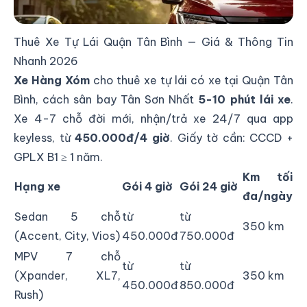
Tín, Giá Tốt
Thuê Xe Tự Lái Quận Tân Bình — Giá & Thông Tin
Nhanh 2026
Xe Hàng Xóm
cho thuê xe tự lái có xe tại Quận Tân
Bình, cách sân bay Tân Sơn Nhất
5-10 phút lái xe
.
Xe 4-7 chỗ đời mới, nhận/trả xe 24/7 qua app
keyless, từ
450.000đ/4 giờ
. Giấy tờ cần: CCCD +
GPLX B1 ≥ 1 năm.
Km tối
Hạng xe
Gói 4 giờ
Gói 24 giờ
đa/ngày
Sedan 5 chỗ
từ
từ
350 km
(Accent, City, Vios)
450.000đ
750.000đ
MPV 7 chỗ
từ
từ
(Xpander, XL7,
350 km
450.000đ
850.000đ
Rush)