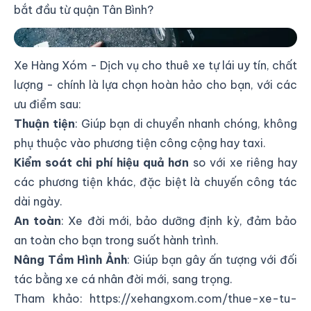
bắt đầu từ quận Tân Bình?
Dịch vụ Thuê Xe Tự Lái Đi Công Tác
Xe Hàng Xóm - Dịch vụ cho thuê xe tự lái uy tín, chất
lượng - chính là lựa chọn hoàn hảo cho bạn, với các
ưu điểm sau:
Thuận tiện
: Giúp bạn di chuyển nhanh chóng, không
phụ thuộc vào phương tiện công cộng hay taxi.
Kiểm soát chi phí hiệu quả hơn
so với xe riêng hay
các phương tiện khác, đặc biệt là chuyến công tác
dài ngày.
An toàn
: Xe đời mới, bảo dưỡng định kỳ, đảm bảo
an toàn cho bạn trong suốt hành trình.
Nâng Tầm Hình Ảnh
: Giúp bạn gây ấn tượng với đối
tác bằng xe cá nhân đời mới, sang trọng.
Tham khảo:
https://xehangxom.com/thue-xe-tu-