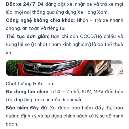
Đặt xe 24/7
: Dễ dàng đặt xe, nhận xe và trả xe mọi
lúc, mọi nơi thông qua ứng dụng Xe Hàng Xóm.
Công nghệ không chìa khóa
: Nhận - trả xe nhanh
chóng, an toàn và riêng tư.
Thủ tục đơn giản
: Bạn chỉ cần CCCD/Hộ chiếu và
Bằng lái xe (ít nhất 1 năm kinh nghiệm) là có thể thuê
xe.
dịch vụ cho thuê xe tự lái tại quận Tân Bình - Xe
Hàng Xóm
Chất Lượng & An Tâm
Đa dạng lựa chọn
: từ 4 - 7 chỗ, SUV, MPV đến bán
tải, đáp ứng mọi nhu cầu di chuyển.
Bảo hiểm đầy đủ
: Xe được bảo hiểm đầy đủ, bảo
dưỡng định kỳ và áp dụng chính sách xử lý sự cố minh
bạch.