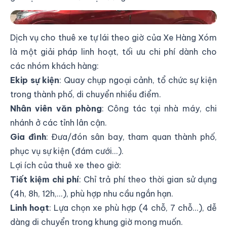
Thuê xe tự lái HRV tại quận Tân Bình - Xe Hàng Xóm
Dịch vụ cho thuê xe tự lái theo giờ của Xe Hàng Xóm
là một giải pháp linh hoạt, tối ưu chi phí dành cho
các nhóm khách hàng:
Ekip sự kiện
: Quay chụp ngoại cảnh, tổ chức sự kiện
trong thành phố, di chuyển nhiều điểm.
Nhân viên văn phòng
: Công tác tại nhà máy, chi
nhánh ở các tỉnh lân cận.
Gia đình
: Đưa/đón sân bay, tham quan thành phố,
phục vụ sự kiện (đám cưới...).
Lợi ích của thuê xe theo giờ:
Tiết kiệm chi phí
: Chỉ trả phí theo thời gian sử dụng
(4h, 8h, 12h,...), phù hợp nhu cầu ngắn hạn.
Linh hoạt
: Lựa chọn xe phù hợp (4 chỗ, 7 chỗ...), dễ
dàng di chuyển trong khung giờ mong muốn.