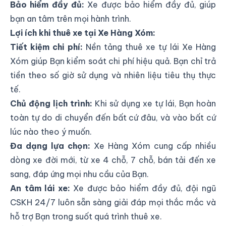
Bảo hiểm đầy đủ:
Xe được bảo hiểm đầy đủ, giúp
bạn an tâm trên mọi hành trình.
Lợi ích khi thuê xe tại Xe Hàng Xóm:
Tiết kiệm chi phí:
Nền tảng thuê xe tự lái Xe Hàng
Xóm giúp Bạn kiểm soát chi phí hiệu quả. Bạn chỉ trả
tiền theo số giờ sử dụng và nhiên liệu tiêu thụ thực
tế.
Chủ động lịch trình:
Khi sử dụng xe tự lái, Bạn hoàn
toàn tự do di chuyển đến bất cứ đâu, và vào bất cứ
lúc nào theo ý muốn.
Đa dạng lựa chọn:
Xe Hàng Xóm cung cấp nhiều
dòng xe đời mới, từ xe 4 chỗ, 7 chỗ, bán tải đến xe
sang, đáp ứng mọi nhu cầu của Bạn.
An tâm lái xe:
Xe được bảo hiểm đầy đủ, đội ngũ
CSKH 24/7 luôn sẵn sàng giải đáp mọi thắc mắc và
hỗ trợ Bạn trong suốt quá trình thuê xe.