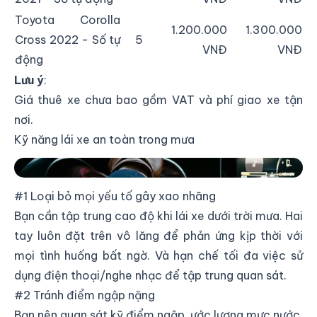
Toyota Corolla
1.200.000
1.300.000
Cross 2022 - Số tự
5
VNĐ
VNĐ
động
Lưu ý
:
Giá thuê xe chưa bao gồm VAT và phí giao xe tận
nơi.
Kỹ năng lái xe an toàn trong mưa
Kỹ năng lái xe an toàn trong mưa
#1 Loại bỏ mọi yếu tố gây xao nhãng
Bạn cần tập trung cao độ khi lái xe dưới trời mưa. Hai
tay luôn đặt trên vô lăng để phản ứng kịp thời với
mọi tình huống bất ngờ. Và hạn chế tối đa việc sử
dụng điện thoại/nghe nhạc để tập trung quan sát.
#2 Tránh điểm ngập nặng
Bạn nên quan sát kỹ điểm ngập, ước lượng mực nước.