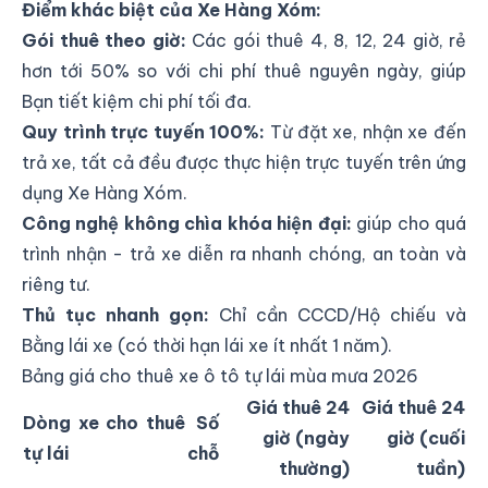
Điểm khác biệt của Xe Hàng Xóm:
Gói thuê theo giờ:
Các gói thuê 4, 8, 12, 24 giờ, rẻ
hơn tới 50% so với chi phí thuê nguyên ngày, giúp
Bạn tiết kiệm chi phí tối đa.
Quy trình trực tuyến 100%:
Từ đặt xe, nhận xe đến
trả xe, tất cả đều được thực hiện trực tuyến trên ứng
dụng Xe Hàng Xóm.
Công nghệ không chìa khóa hiện đại:
giúp cho quá
trình nhận - trả xe diễn ra nhanh chóng, an toàn và
riêng tư.
Thủ tục nhanh gọn:
Chỉ cần CCCD/Hộ chiếu và
Bằng lái xe (có thời hạn lái xe ít nhất 1 năm).
Bảng giá cho thuê xe ô tô tự lái mùa mưa 2026
Giá thuê 24
Giá thuê 24
Dòng xe cho thuê
Số
giờ (ngày
giờ (cuối
tự lái
chỗ
thường)
tuần)