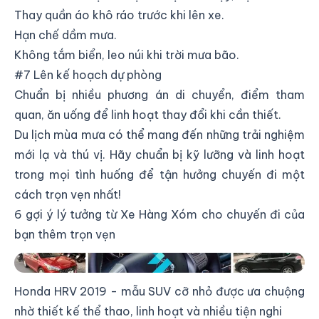
Thay quần áo khô ráo trước khi lên xe.
Hạn chế dầm mưa.
Không tắm biển, leo núi khi trời mưa bão.
#7 Lên kế hoạch dự phòng
Chuẩn bị nhiều phương án di chuyển, điểm tham
quan, ăn uống để linh hoạt thay đổi khi cần thiết.
Du lịch mùa mưa có thể mang đến những trải nghiệm
mới lạ và thú vị. Hãy chuẩn bị kỹ lưỡng và linh hoạt
trong mọi tình huống để tận hưởng chuyến đi một
cách trọn vẹn nhất!
6 gợi ý lý tưởng từ Xe Hàng Xóm cho chuyến đi của
bạn thêm trọn vẹn
Đa dạng các dòng xe cho thuê
Honda HRV 2019 - mẫu SUV cỡ nhỏ được ưa chuộng
nhờ thiết kế thể thao, linh hoạt và nhiều tiện nghi