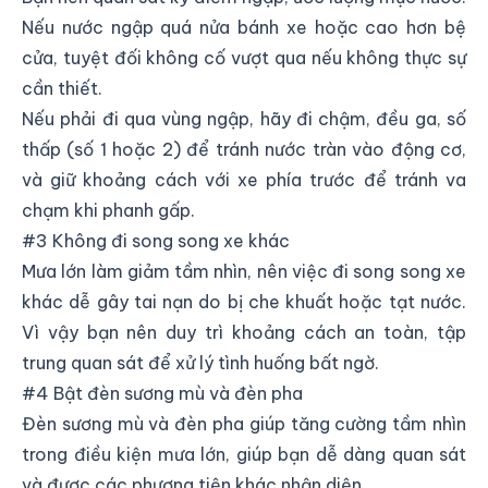
Nếu nước ngập quá nửa bánh xe hoặc cao hơn bệ
cửa, tuyệt đối không cố vượt qua nếu không thực sự
cần thiết.
Nếu phải đi qua vùng ngập, hãy đi chậm, đều ga, số
thấp (số 1 hoặc 2) để tránh nước tràn vào động cơ,
và giữ khoảng cách với xe phía trước để tránh va
chạm khi phanh gấp.
#3 Không đi song song xe khác
Mưa lớn làm giảm tầm nhìn, nên việc đi song song xe
khác dễ gây tai nạn do bị che khuất hoặc tạt nước.
Vì vậy bạn nên duy trì khoảng cách an toàn, tập
trung quan sát để xử lý tình huống bất ngờ.
#4 Bật đèn sương mù và đèn pha
Đèn sương mù và đèn pha giúp tăng cường tầm nhìn
trong điều kiện mưa lớn, giúp bạn dễ dàng quan sát
và được các phương tiện khác nhận diện.