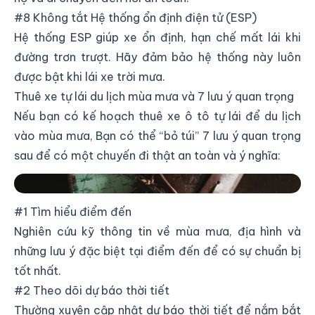
#8 Không tắt Hệ thống ổn định điện tử (ESP)
Hệ thống ESP giúp xe ổn định, hạn chế mất lái khi
đường trơn trượt. Hãy đảm bảo hệ thống này luôn
được bật khi lái xe trời mưa.
Thuê xe tự lái du lịch mùa mưa và 7 lưu ý quan trọng
Nếu bạn có kế hoạch thuê xe ô tô tự lái để du lịch
vào mùa mưa, Bạn có thể “bỏ túi” 7 lưu ý quan trọng
sau để có một chuyến đi thật an toàn và ý nghĩa:
Thuê xe tự lái du lịch mùa mưa và 7 lưu ý quan trọng
#1 Tìm hiểu điểm đến
Nghiên cứu kỹ thông tin về mùa mưa, địa hình và
những lưu ý đặc biệt tại điểm đến để có sự chuẩn bị
tốt nhất.
#2 Theo dõi dự báo thời tiết
Thường xuyên cập nhật dự báo thời tiết để nắm bắt