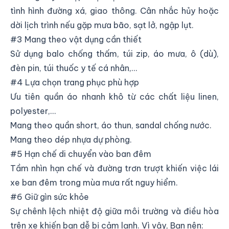
tình hình đường xá, giao thông. Cân nhắc hủy hoặc
dời lịch trình nếu gặp mưa bão, sạt lở, ngập lụt.
#3 Mang theo vật dụng cần thiết
Sử dụng balo chống thấm, túi zip, áo mưa, ô (dù),
đèn pin, túi thuốc y tế cá nhân,...
#4 Lựa chọn trang phục phù hợp
Ưu tiên quần áo nhanh khô từ các chất liệu linen,
polyester,…
Mang theo quần short, áo thun, sandal chống nước.
Mang theo dép nhựa dự phòng.
#5 Hạn chế di chuyển vào ban đêm
Tầm nhìn hạn chế và đường trơn trượt khiến việc lái
xe ban đêm trong mùa mưa rất nguy hiểm.
#6 Giữ gìn sức khỏe
Sự chênh lệch nhiệt độ giữa môi trường và điều hòa
trên xe khiến bạn dễ bị cảm lạnh. Vì vậy, Bạn nên: