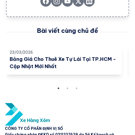
Bài viết cùng chủ đề
23/03/2026
2
Bảng Giá Cho Thuê Xe Tự Lái Tại TP.HCM -
Cập Nhật Mới Nhất
CÔNG TY CỔ PHẦN ĐỊNH VỊ SỐ
Giấy chứng nhận ĐKKD số 0311237629 do Sở Kế hoạch và