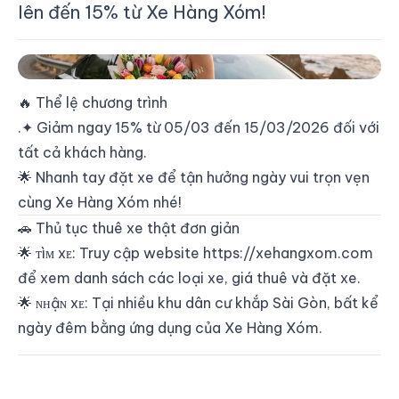
lên đến 15% từ Xe Hàng Xóm!
🌷 Xe Hàng Xóm - Mừng 08-03 Ưu Đãi 15%
🔥 Thể lệ chương trình
.✦ Giảm ngay 15% từ 05/03 đến 15/03/2026 đối với
tất cả khách hàng.
🌟 Nhanh tay đặt xe để tận hưởng ngày vui trọn vẹn
cùng Xe Hàng Xóm nhé!
🚗 Thủ tục thuê xe thật đơn giản
🌟 ᴛìᴍ xᴇ: Truy cập website
https://xehangxom.com
để xem danh sách các loại xe, giá thuê và đặt xe.
🌟 ɴʜậɴ xᴇ: Tại nhiều khu dân cư khắp Sài Gòn, bất kể
ngày đêm bằng ứng dụng của Xe Hàng Xóm.