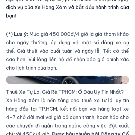
dịch vụ của Xe Hàng Xóm và bắt đầu hành trình của
bạn!
(*)
Lưu ý:
Mức giá 450.000đ/4 giờ là giá tham khảo
cho ngày thường, áp dụng với một số dòng xe cụ
thể. Giá thuê vào cuối tuần và ngày lễ, Tết có thể
cao hơn. Vui lòng liên hệ để nhận báo giá chính xác
cho lịch trình của bạn.
Thuê Xe Tự Lái Giá Rẻ TP.HCM
Thuê Xe Tự Lái Giá Rẻ TPHCM: Ở Đâu Uy Tín Nhất?
Xe Hàng Xóm là nền tảng cho thuê xe tự lái uy tín
hàng đầu tại TP.HCM, kết nối bạn với hàng loạt xe
4-7 chỗ đời mới với giá cả cạnh tranh, hoàn hảo cho
các chuyến đi ngắn trong ngày, công việc đột xuất
chỉ với 450k/4 giờ.
Được hậu thuẫn bởi Công ty Cổ