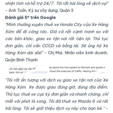
nhiệt tình và hỗ trợ 24/7. Tôi rất hài lòng về dịch vụ!"
- Anh Tuấn, Kỹ sư xây dựng, Quận 3
Đánh giá 5* trên Google
"Mình thường xuyên thuê xe Honda City của Xe Hàng
Xóm để đi công tác. Giá cả rất cạnh tranh so với
các bên khác, giao xe tận nơi rất tiện lợi. Thủ tục
đơn giản, chỉ cần CCCD và bằng lái. Sẽ ủng hộ Xe
Hàng Xóm dài dài!"
- Chị Mai, Nhân viên kinh doanh,
Quận Bình Thạnh
Khách hàng đánh giá tốt về Xe Hàng Xóm
"Tôi rất ấn tượng với dịch vụ giao xe tận nơi của Xe
Hàng Xóm. Xe được giao đúng giờ, đúng địa điểm.
Thủ tục thuê xe cực kỳ đơn giản và nhanh chóng, chỉ
mất vài phút là xong. Tôi đã thuê xe Mazda 6 và rất
hài lòng. Tôi sẽ giới thiệu dịch vụ này cho bạn bè."
-