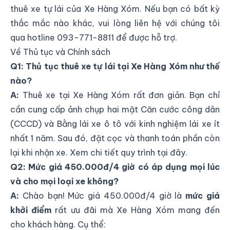
thuê xe tự lái của Xe Hàng Xóm. Nếu bạn có bất kỳ
thắc mắc nào khác, vui lòng liên hệ với chúng tôi
qua hotline
093-771-8811
để được hỗ trợ.
Về Thủ tục và Chính sách
Q1: Thủ tục thuê xe tự lái tại Xe Hàng Xóm như thế
nào?
A:
Thuê xe tại Xe Hàng Xóm rất đơn giản. Bạn chỉ
cần cung cấp ảnh chụp hai mặt Căn cước công dân
(CCCD) và Bằng lái xe ô tô với kinh nghiệm lái xe ít
nhất 1 năm. Sau đó, đặt cọc và thanh toán phần còn
lại khi nhận xe. Xem chi tiết quy trình
tại đây
.
Q2: Mức giá 450.000đ/4 giờ có áp dụng mọi lúc
và cho mọi loại xe không?
A:
Chào bạn! Mức giá 450.000đ/4 giờ là
mức giá
khởi điểm
rất ưu đãi mà Xe Hàng Xóm mang đến
cho khách hàng. Cụ thể: