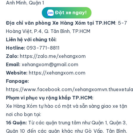
Anh Minh, Quận 1
Đặt xe ngay!
Địa chỉ văn phòng Xe Hàng Xóm tại TP.HCM
:
5-7
Hoàng Việt, P.4, Q. Tân Bình, TP.HCM
Liên hệ với chúng tôi:
Hotline:
093-771-8811
Zalo:
https://zalo.me/xehangxom
Email:
xehangxom@gmail.com
Website:
https://xehangxom.com
Fanpage:
https://www.facebook.com/xehangxomvn.thuexetula
Phạm vi phục vụ rộng khắp TP.HCM:
Xe Hàng Xóm tự hào có mặt và sẵn sàng giao xe tận
nơi cho bạn tại:
16 Quận:
Từ các quận trung tâm như Quận 1, Quận 3,
Quận 10 đến các quận khác như Gò Vấp, Tân Bình,