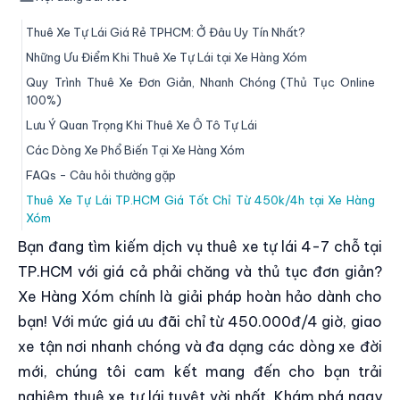
Thuê Xe Tự Lái Giá Rẻ TPHCM: Ở Đâu Uy Tín Nhất?
Những Ưu Điểm Khi Thuê Xe Tự Lái tại Xe Hàng Xóm
Quy Trình Thuê Xe Đơn Giản, Nhanh Chóng (Thủ Tục Online
100%)
Lưu Ý Quan Trọng Khi Thuê Xe Ô Tô Tự Lái
Các Dòng Xe Phổ Biến Tại Xe Hàng Xóm
FAQs - Câu hỏi thường gặp
Thuê Xe Tự Lái TP.HCM Giá Tốt Chỉ Từ 450k/4h tại Xe Hàng
Xóm
Bạn đang tìm kiếm dịch vụ thuê xe tự lái 4-7 chỗ tại
TP.HCM với giá cả phải chăng và thủ tục đơn giản?
Xe Hàng Xóm chính là giải pháp hoàn hảo dành cho
bạn! Với mức giá ưu đãi chỉ từ 450.000đ/4 giờ, giao
xe tận nơi nhanh chóng và đa dạng các dòng xe đời
mới, chúng tôi cam kết mang đến cho bạn trải
nghiệm thuê xe tự lái tuyệt vời nhất. Khám phá ngay