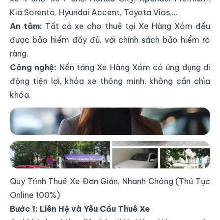
Kia Sorento, Hyundai Accent, Toyota Vios,…
An tâm:
Tất cả xe cho thuê tại Xe Hàng Xóm đều
được bảo hiểm đầy đủ, với chính sách bảo hiểm rõ
ràng.
Công nghệ:
Nền tảng Xe Hàng Xóm có ứng dụng di
động tiện lợi, khóa xe thông minh, không cần chìa
khóa.
Đặt xe nhanh chóng, dễ dàng với ứng dụng di động
Xe Hàng Xóm.
Đa dạng lựa chọn xe 4-7 chỗ tại Xe Hàng Xóm, đáp
ứng mọi nhu cầu di chuyển.
Quy Trình Thuê Xe Đơn Giản, Nhanh Chóng (Thủ Tục
Online 100%)
Bước 1: Liên Hệ và Yêu Cầu Thuê Xe