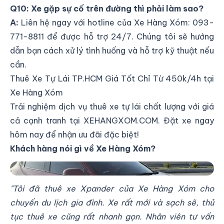
Q10: Xe gặp sự cố trên đường thì phải làm sao?
A:
Liên hệ ngay với hotline của Xe Hàng Xóm:
093-
771-8811
để được hỗ trợ 24/7. Chúng tôi sẽ hướng
dẫn bạn cách xử lý tình huống và hỗ trợ kỹ thuật nếu
cần.
Thuê Xe Tự Lái TP.HCM Giá Tốt Chỉ Từ 450k/4h tại
Xe Hàng Xóm
Trải nghiệm dịch vụ thuê xe tự lái chất lượng với giá
cả cạnh tranh tại XEHANGXOM.COM. Đặt xe ngay
hôm nay để nhận ưu đãi đặc biệt!
Khách hàng nói gì về Xe Hàng Xóm?
Khách hàng nói gì về Xe Hàng Xóm?
"Tôi đã thuê xe Xpander của Xe Hàng Xóm cho
chuyến du lịch gia đình. Xe rất mới và sạch sẽ, thủ
tục thuê xe cũng rất nhanh gọn. Nhân viên tư vấn