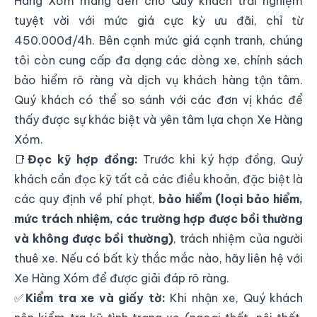
Hàng Xóm mang đến cho Quý khách trải nghiệm
tuyệt vời với mức giá cực kỳ ưu đãi, chỉ từ
450.000đ/4h. Bên cạnh mức giá cạnh tranh, chúng
tôi còn cung cấp đa dạng các dòng xe, chính sách
bảo hiểm rõ ràng và dịch vụ khách hàng tận tâm.
Quý khách có thể so sánh với các đơn vị khác để
thấy được sự khác biệt và yên tâm lựa chọn Xe Hàng
Xóm.
📑
Đọc kỹ hợp đồng:
Trước khi ký hợp đồng, Quý
khách cần đọc kỹ tất cả các điều khoản, đặc biệt là
các quy định về phí phạt,
bảo hiểm (loại bảo hiểm,
mức trách nhiệm, các trường hợp được bồi thường
và không được bồi thường)
, trách nhiệm của người
thuê xe. Nếu có bất kỳ thắc mắc nào, hãy liên hệ với
Xe Hàng Xóm để được giải đáp rõ ràng.
✅
Kiểm tra xe và giấy tờ:
Khi nhận xe, Quý khách