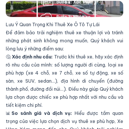
Quy Trình Thuê Xe Đơn Giản, Nhanh Chóng (Thủ Tục
Online 100%)
Lưu Ý Quan Trọng Khi Thuê Xe Ô Tô Tự Lái
Để đảm bảo trải nghiệm thuê xe thuận lợi và tránh
những phát sinh không mong muốn, Quý khách vui
lòng lưu ý những điểm sau:
🤔
Xác định nhu cầu:
Trước khi thuê xe, hãy xác định
rõ nhu cầu của mình: số lượng người đi cùng, loại xe
phù hợp (xe 4 chỗ, xe 7 chỗ, xe số tự động, xe số
sàn, xe SUV, sedan...), địa hình di chuyển (đường
thành phố, đường đồi núi...). Điều này giúp Quý khách
lựa chọn được chiếc xe phù hợp nhất với nhu cầu và
tiết kiệm chi phí.
📊
So sánh giá và dịch vụ:
Hiểu được tầm quan
trọng của việc lựa chọn dịch vụ thuê xe phù hợp, Xe