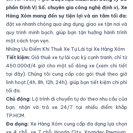
phần Định Vị Số, chuyên gia công nghệ định vị, Xe
Hàng Xóm mang đến sự tiện lợi và an tâm tối đa:
đặt xe nhanh chóng qua ứng dụng, giao xe tận nơi và
quy trình minh bạch, giúp bạn tận hưởng hành trình
một cách trọn vẹn.
Những Ưu Điểm Khi Thuê Xe Tự Lái tại Xe Hàng Xóm
Tiết kiệm:
Giá thuê xe tự lái cực kỳ cạnh tranh, chỉ từ
450.000đ/4 giờ cho một số dòng xe (xem chi tiết
tại đây
). Chúng tôi cung cấp các gói thuê theo giờ
linh hoạt (4h, 8h, 12h, 24h), giúp bạn tiết kiệm chi phí
tối đa.
Chủ động:
Lộ trình di chuyển tự do theo nhu cầu của
bạn, nhận và trả xe 24/7 tại nhiều điểm khắp
TP.HCM.
Đa dạng:
Xe Hàng Xóm cung cấp đa dạng lựa chọn
xe 4 chỗ, xe 7 chỗ: Honda City, Xpander Premium,