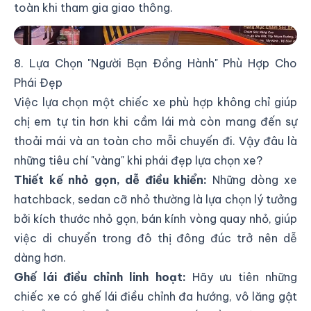
toàn khi tham gia giao thông.
Bảo Dưỡng Xe Định Kỳ
8. Lựa Chọn "Người Bạn Đồng Hành" Phù Hợp Cho
Phái Đẹp
Việc lựa chọn một chiếc xe phù hợp không chỉ giúp
chị em tự tin hơn khi cầm lái mà còn mang đến sự
thoải mái và an toàn cho mỗi chuyến đi. Vậy đâu là
những tiêu chí "vàng" khi phái đẹp lựa chọn xe?
Thiết kế nhỏ gọn, dễ điều khiển:
Những dòng xe
hatchback, sedan cỡ nhỏ thường là lựa chọn lý tưởng
bởi kích thước nhỏ gọn, bán kính vòng quay nhỏ, giúp
việc di chuyển trong đô thị đông đúc trở nên dễ
dàng hơn.
Ghế lái điều chỉnh linh hoạt:
Hãy ưu tiên những
chiếc xe có ghế lái điều chỉnh đa hướng, vô lăng gật