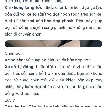
để đạp ga một cách nhẹ nhàng.
Khi không tăng tốc:
Nhấc chân khỏi bàn đạp ga (và
côn đối với xe số sàn) và đặt hoàn toàn trên sàn xe,
ở vị trí bên trái của bàn đạp phanh. Điều này giúp
bạn dễ dàng chuyển sang phanh mà không mất thời
gian di chuyển chân.
Tư Thế Ngồi & Cách Đặt Chân Đúng Khi Lái Xe Ô Tô
Chân trái:
Xe số sàn:
Sử dụng để điều khiển bàn đạp côn.
Xe số tự động:
Luôn đặt chân trái ở vị trí để chân
bên trái, sẵn sàng hỗ trợ khi cần thiết. Bạn sẽ không
cần sử dụng chân trái để điều khiển bàn đạp, tuy
nhiên, hãy luôn đặt chân ở vị trí nghỉ để giữ sự cân
bằng và thoải mái.
Lưu ý:
Tập luyện:
Tập luyện cách đặt chân đúng và di