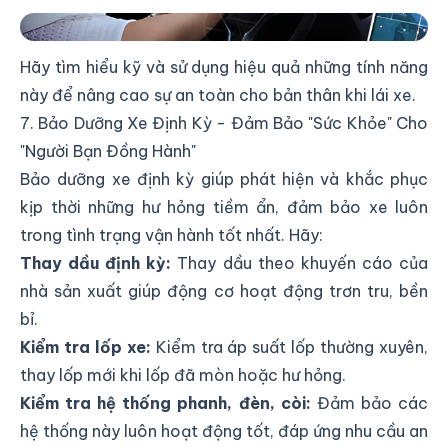
Tận Dụng Công Nghệ Hỗ Trợ Khi Lái Xe Ô Tô
Hãy tìm hiểu kỹ và sử dụng hiệu quả những tính năng
này để nâng cao sự an toàn cho bản thân khi lái xe.
7. Bảo Dưỡng Xe Định Kỳ - Đảm Bảo "Sức Khỏe" Cho
"Người Bạn Đồng Hành"
Bảo dưỡng xe định kỳ giúp phát hiện và khắc phục
kịp thời những hư hỏng tiềm ẩn, đảm bảo xe luôn
trong tình trạng vận hành tốt nhất. Hãy:
Thay dầu định kỳ:
Thay dầu theo khuyến cáo của
nhà sản xuất giúp động cơ hoạt động trơn tru, bền
bỉ.
Kiểm tra lốp xe:
Kiểm tra áp suất lốp thường xuyên,
thay lốp mới khi lốp đã mòn hoặc hư hỏng.
Kiểm tra hệ thống phanh, đèn, còi:
Đảm bảo các
hệ thống này luôn hoạt động tốt, đáp ứng nhu cầu an