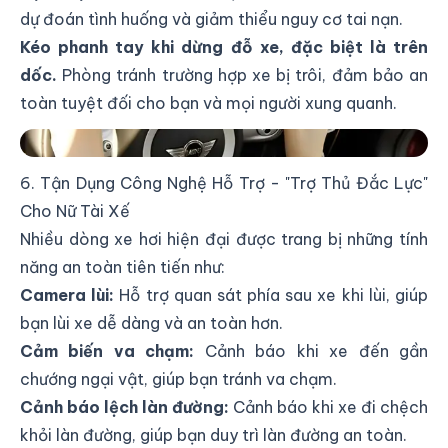
dự đoán tình huống và giảm thiểu nguy cơ tai nạn.
Kéo phanh tay khi dừng đỗ xe, đặc biệt là trên
dốc.
Phòng tránh trường hợp xe bị trôi, đảm bảo an
toàn tuyệt đối cho bạn và mọi người xung quanh.
Duy Trì Tốc Độ Ổn Định Khi Lái Xe Ô Tô
6. Tận Dụng Công Nghệ Hỗ Trợ - "Trợ Thủ Đắc Lực"
Cho Nữ Tài Xế
Nhiều dòng xe hơi hiện đại được trang bị những tính
năng an toàn tiên tiến như:
Camera lùi:
Hỗ trợ quan sát phía sau xe khi lùi, giúp
bạn lùi xe dễ dàng và an toàn hơn.
Cảm biến va chạm:
Cảnh báo khi xe đến gần
chướng ngại vật, giúp bạn tránh va chạm.
Cảnh báo lệch làn đường:
Cảnh báo khi xe đi chệch
khỏi làn đường, giúp bạn duy trì làn đường an toàn.