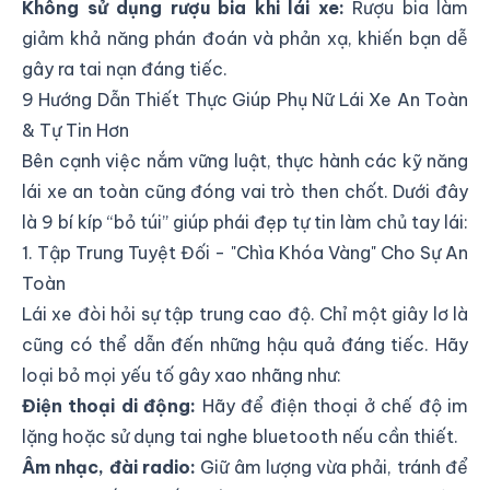
Không sử dụng rượu bia khi lái xe:
Rượu bia làm
giảm khả năng phán đoán và phản xạ, khiến bạn dễ
gây ra tai nạn đáng tiếc.
9 Hướng Dẫn Thiết Thực Giúp Phụ Nữ Lái Xe An Toàn
& Tự Tin Hơn
Bên cạnh việc nắm vững luật, thực hành các kỹ năng
lái xe an toàn cũng đóng vai trò then chốt. Dưới đây
là 9 bí kíp “bỏ túi” giúp phái đẹp tự tin làm chủ tay lái:
1. Tập Trung Tuyệt Đối - "Chìa Khóa Vàng" Cho Sự An
Toàn
Lái xe đòi hỏi sự tập trung cao độ. Chỉ một giây lơ là
cũng có thể dẫn đến những hậu quả đáng tiếc. Hãy
loại bỏ mọi yếu tố gây xao nhãng như:
Điện thoại di động:
Hãy để điện thoại ở chế độ im
lặng hoặc sử dụng tai nghe bluetooth nếu cần thiết.
Âm nhạc, đài radio:
Giữ âm lượng vừa phải, tránh để