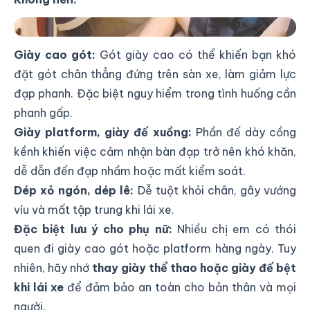
Không nên Mang giày cao gót khi lái
Giày cao gót:
Gót giày cao có thể khiến bạn khó
đặt gót chân thẳng đứng trên sàn xe, làm giảm lực
đạp phanh. Đặc biệt nguy hiểm trong tình huống cần
phanh gấp.
Giày platform, giày đế xuồng:
Phần đế dày cồng
kềnh khiến việc cảm nhận bàn đạp trở nên khó khăn,
dễ dẫn đến đạp nhầm hoặc mất kiểm soát.
Dép xỏ ngón, dép lê:
Dễ tuột khỏi chân, gây vướng
víu và mất tập trung khi lái xe.
Đặc biệt lưu ý cho phụ nữ:
Nhiều chị em có thói
quen đi giày cao gót hoặc platform hàng ngày. Tuy
nhiên, hãy nhớ
thay giày thể thao hoặc giày đế bệt
khi lái xe
để đảm bảo an toàn cho bản thân và mọi
người.