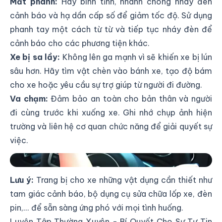
Mất phanh:
Hãy bình tĩnh, nhanh chóng nháy đèn
cảnh báo và hạ dần cấp số để giảm tốc độ. Sử dụng
phanh tay một cách từ từ và tiếp tục nháy đèn để
cảnh báo cho các phương tiện khác.
Xe bị sa lầy:
Không lên ga mạnh vì sẽ khiến xe bị lún
sâu hơn. Hãy tìm vật chèn vào bánh xe, tạo độ bám
cho xe hoặc yêu cầu sự trợ giúp từ người đi đường.
Va chạm:
Đảm bảo an toàn cho bản thân và người
đi cùng trước khi xuống xe. Ghi nhớ chụp ảnh hiện
trường và liên hệ cơ quan chức năng để giải quyết sự
việc.
Bình Tĩnh Xử Lý Tình Huống Khẩn Cấp
Lưu ý:
Trang bị cho xe những vật dụng cần thiết như
tam giác cảnh báo, bộ dụng cụ sửa chữa lốp xe, đèn
pin,... để sẵn sàng ứng phó với mọi tình huống.
Luyện Tập Thường Xuyên - Bí Quyết Cho Sự Tự Tin