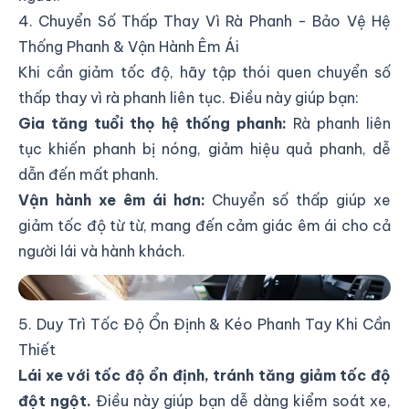
4. Chuyển Số Thấp Thay Vì Rà Phanh - Bảo Vệ Hệ
Thống Phanh & Vận Hành Êm Ái
Khi cần giảm tốc độ, hãy tập thói quen chuyển số
thấp thay vì rà phanh liên tục. Điều này giúp bạn:
Gia tăng tuổi thọ hệ thống phanh:
Rà phanh liên
tục khiến phanh bị nóng, giảm hiệu quả phanh, dễ
dẫn đến mất phanh.
Vận hành xe êm ái hơn:
Chuyển số thấp giúp xe
giảm tốc độ từ từ, mang đến cảm giác êm ái cho cả
người lái và hành khách.
Chuyển Số Thấp Thay Vì Rà Phanh Khi Lái Xe Ô Tô
5. Duy Trì Tốc Độ Ổn Định & Kéo Phanh Tay Khi Cần
Thiết
Lái xe với tốc độ ổn định, tránh tăng giảm tốc độ
đột ngột.
Điều này giúp bạn dễ dàng kiểm soát xe,