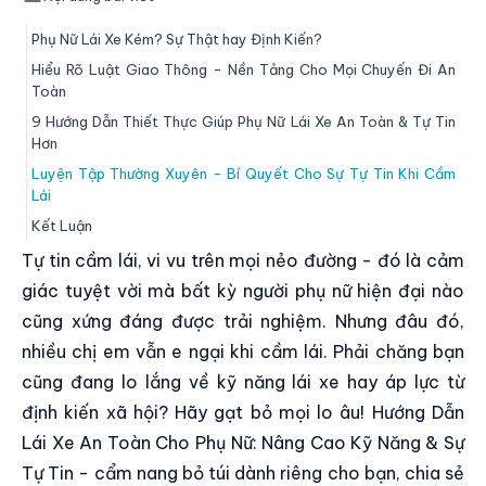
Phụ Nữ Lái Xe Kém? Sự Thật hay Định Kiến?
Hiểu Rõ Luật Giao Thông - Nền Tảng Cho Mọi Chuyến Đi An
Toàn
9 Hướng Dẫn Thiết Thực Giúp Phụ Nữ Lái Xe An Toàn & Tự Tin
Hơn
Luyện Tập Thường Xuyên - Bí Quyết Cho Sự Tự Tin Khi Cầm
Lái
Kết Luận
Tự tin cầm lái, vi vu trên mọi nẻo đường - đó là cảm
giác tuyệt vời mà bất kỳ người phụ nữ hiện đại nào
cũng xứng đáng được trải nghiệm. Nhưng đâu đó,
nhiều chị em vẫn e ngại khi cầm lái. Phải chăng bạn
cũng đang lo lắng về kỹ năng lái xe hay áp lực từ
định kiến xã hội? Hãy gạt bỏ mọi lo âu! Hướng Dẫn
Lái Xe An Toàn Cho Phụ Nữ: Nâng Cao Kỹ Năng & Sự
Tự Tin - cẩm nang bỏ túi dành riêng cho bạn, chia sẻ