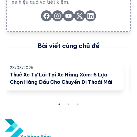
xe hiệu quả và tiết kiệm.
Bài viết cùng chủ đề
23/03/2026
2
Thuê Xe Tự Lái Tại Xe Hàng Xóm: 6 Lựa
Chọn Hàng Đầu Cho Chuyến Đi Thoải Mái