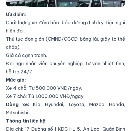
Thanh Hùng Tourist
Ưu điểm:
Chất lượng xe đảm bảo, bảo dưỡng định kỳ, tiện nghi
hiện đại.
Thủ tục đơn giản (CMND/CCCD, bằng lái, giấy tờ thế
chấp).
Giá cả cạnh tranh.
Đội ngũ nhân viên chuyên nghiệp, tư vấn nhiệt tình,
hỗ trợ 24/7.
Mức giá:
Xe 4 chỗ: Từ 500.000 VNĐ/ngày.
Xe 7 chỗ: Từ 1.000.000 VNĐ/ngày.
Dòng xe:
Kia, Hyundai, Toyota, Mazda, Honda,
Mitsubishi.
Thông tin liên hệ:
Địa chỉ:
17 Đường số 1 KDC HL 5, An Lạc, Quận Bình