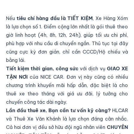
Thuê Xe Xe Tự Lái TIẾT KIỆM tai Bình Tân
Nếu
tiêu chí hàng đầu là TIẾT KIỆM
, Xe Hàng Xóm
là lựa chọn số 1. Điểm cộng lớn nhất là gói thuê theo
giờ linh hoạt (4h, 8h, 12h, 24h), giúp tối ưu chi phí,
phù hợp với nhu cầu di chuyển ngắn. Thủ tục tại đây
cũng cực kỳ đơn giản, chỉ cần CCCD/Hộ chiếu và
bằng lái.
Tiết kiệm thời gian, công sức
với dịch vụ
GIAO XE
TẬN NƠI
của NICE CAR. Đơn vị này cũng có nhiều
chương trình khuyến mãi hấp dẫn, đặc biệt là cho
thuê xe theo tháng với giá ưu đãi, lý tưởng cho
chuyến công tác dài ngày.
Lần đầu thuê xe, Bạn cần tư vấn kỹ càng?
HLCAR
và Thuê Xe Văn Khánh là lựa chọn đáng cân nhắc.
Cả hai đơn vị đều sở hữu đội ngũ nhân viên
CHUYÊN