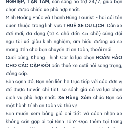
NGHIỆP, TẬN TÂM
, sẵn sàng hỗ trợ 24/7, giúp bạn
chọn được chiếc xe phù hợp nhất.
Minh Hoàng Phúc và Thanh Hùng Tourist - hai cái tên
quen thuộc trong lĩnh vực
THUÊ XE DU LỊCH
. Dàn xe
đời mới, đa dạng (từ 4 chỗ đến 45 chỗ) cùng đội
ngũ tài xế giàu kinh nghiệm, am hiểu đường xá sẽ
mang đến cho bạn chuyến đi an toàn, thoải mái.
Cuối cùng, Khang Thịnh Car là lựa chọn
HOÀN HẢO
CHO CÁC CẶP ĐÔI
cần thuê xe cưới hỏi sang trọng,
đẳng cấp.
Bên cạnh đó, Bạn nên liên hệ trực tiếp với các đơn vị
để được tư vấn chi tiết, so sánh giá cả và lựa chọn
dịch vụ phù hợp nhất.
Xe Hàng Xóm
chúc Bạn có
một hành trình an toàn và thú vị!
Bạn muốn xem bảng giá chi tiết và cách nhận xe
không cần gặp ai tại Bình Tân? Đọc thêm tại
trang