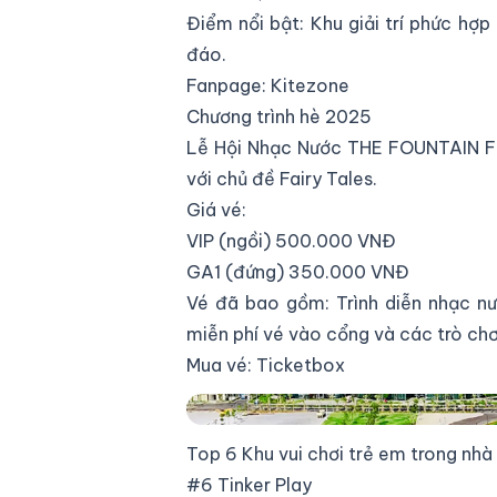
Điểm nổi bật: Khu giải trí phức hợp
đáo.
Fanpage:
Kitezone
Chương trình hè 2025
Lễ Hội Nhạc Nước THE FOUNTAIN FE
với chủ đề Fairy Tales.
Giá vé:
VIP (ngồi) 500.000 VNĐ
GA1 (đứng) 350.000 VNĐ
Vé đã bao gồm: Trình diễn nhạc n
miễn phí vé vào cổng và các trò chơi
Mua vé:
Ticketbox
Global Fountain - The Global City
Top 6 Khu vui chơi trẻ em trong nh
#6 Tinker Play