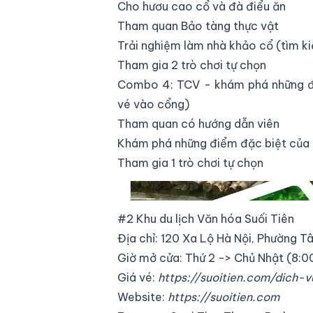
Cho hươu cao cổ và đà điểu ăn
Tham quan Bảo tàng thực vật
Trải nghiệm làm nhà khảo cổ (tìm k
Tham gia 2 trò chơi tự chọn
Combo 4: TCV - khám phá những đi
vé vào cổng)
Tham quan có hướng dẫn viên
Khám phá những điểm đặc biệt của
Tham gia 1 trò chơi tự chọn
Thảo Cầm Viên Sài Gòn
#2 Khu du lịch Văn hóa Suối Tiên
Địa chỉ: 120 Xa Lộ Hà Nội, Phường 
Giờ mở cửa: Thứ 2 -> Chủ Nhật (8:00
Giá vé:
https://suoitien.com/dich-v
Website:
https://suoitien.com