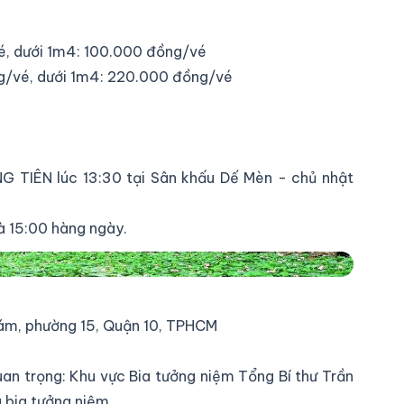
é, dưới 1m4: 100.000 đồng/vé
ng/vé, dưới 1m4: 220.000 đồng/vé
TIÊN lúc 13:30 tại Sân khấu Dế Mèn - chủ nhật
và 15:00 hàng ngày.
ám, phường 15, Quận 10, TPHCM
an trọng: Khu vực Bia tưởng niệm Tổng Bí thư Trần
 bia tưởng niệm.