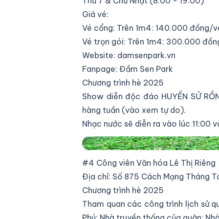
Thứ 7 & Chủ Nhật (8:00 - 19:00)
Giá vé:
Vé cổng: Trên 1m4: 140.000 đồng/v
Vé trọn gói: Trên 1m4: 300.000 đồ
Website:
damsenpark.vn
Fanpage:
Đầm Sen Park
Chương trình hè 2025
Show diễn độc đáo HUYỀN SỬ RỒNG 
hàng tuần (vào xem tự do).
Nhạc nước sẽ diễn ra vào lúc 11:00 
Công viên văn hóa Đầm Sen
#4 Công viên Văn hóa Lê Thị Riêng
Địa chỉ: Số 875 Cách Mạng Tháng T
Chương trình hè 2025
Tham quan các công trình lịch sử qu
Phú; Nhà truyền thống của quận; Nhà