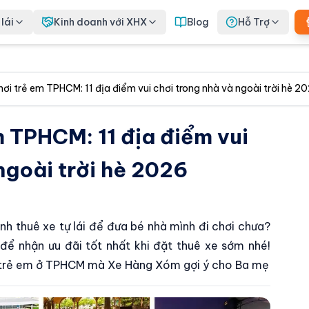
lái
Kinh doanh với XHX
Blog
Hỗ Trợ
hơi trẻ em TPHCM: 11 địa điểm vui chơi trong nhà và ngoài trời hè 2
m TPHCM: 11 địa điểm vui
ngoài trời hè 2026
h thuê xe tự lái để đưa bé nhà mình đi chơi chưa?
để nhận ưu đãi tốt nhất khi đặt thuê xe sớm nhé!
ho trẻ em ở TPHCM mà Xe Hàng Xóm gợi ý cho Ba mẹ
HCM