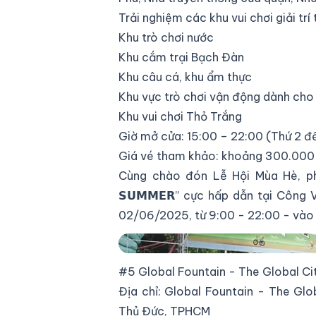
Trải nghiệm các khu vui chơi giải trí 
Khu trò chơi nước
Khu cắm trại Bạch Đàn
Khu câu cá, khu ẩm thực
Khu vực trò chơi vận động dành cho 
Khu vui chơi Thỏ Trắng
Giờ mở cửa: 15:00 – 22:00 (Thứ 2 đế
Giá vé tham khảo: khoảng 300.000
Cùng chào đón Lễ Hội Mùa Hè, phi
𝗦𝗨𝗠𝗠𝗘𝗥” cực hấp dẫn tại Công 
02/06/2025, từ 9:00 - 22:00 - vào 
Công viên Văn hóa Lê Thị Riêng
#5 Global Fountain - The Global Ci
Địa chỉ: Global Fountain - The Gl
Thủ Đức, TPHCM