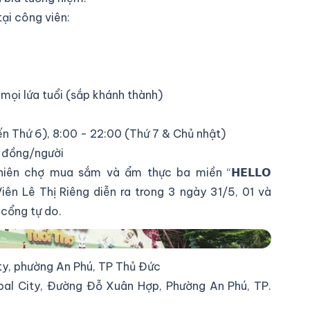
tại công viên:
mọi lứa tuổi (sắp khánh thành)
n Thứ 6), 8:00 - 22:00 (Thứ 7 & Chủ nhật)
 đồng/người
ên chợ mua sắm và ẩm thực ba miền “𝗛𝗘𝗟𝗟𝗢
Viên Lê Thị Riêng diễn ra trong 3 ngày 31/5, 01 và
cổng tự do.
ty, phường An Phú, TP Thủ Đức
obal City, Đường Đỗ Xuân Hợp, Phường An Phú, TP.