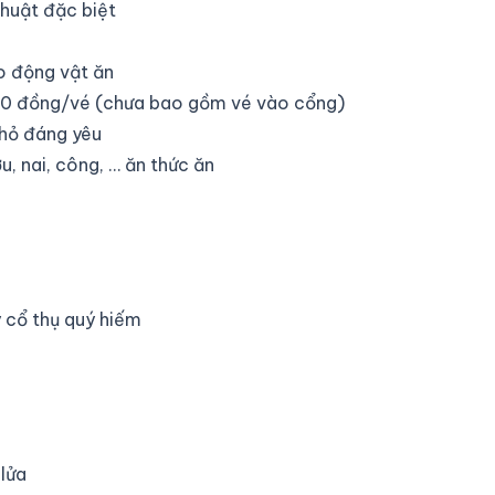
thuật đặc biệt
ho động vật ăn
00 đồng/vé (chưa bao gồm vé vào cổng)
hỏ đáng yêu
u, nai, công, … ăn thức ăn
 cổ thụ quý hiếm
lửa