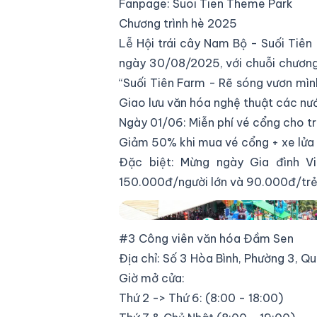
Fanpage:
Suoi Tien Theme Park
Chương trình hè 2025
Lễ Hội trái cây Nam Bộ - Suối Tiên
ngày 30/08/2025, với chuỗi chương
“Suối Tiên Farm - Rẽ sóng vươn mình
Giao lưu văn hóa nghệ thuật các nư
Ngày 01/06: Miễn phí vé cổng cho t
Giảm 50% khi mua vé cổng + xe lửa
Đặc biệt: Mừng ngày Gia đình 
150.000đ/người lớn và 90.000đ/tr
Khu du lịch Văn hóa Suối Tiên
#3 Công viên văn hóa Đầm Sen
Địa chỉ: Số 3 Hòa Bình, Phường 3, Q
Giờ mở cửa:
Thứ 2 -> Thứ 6: (8:00 - 18:00)