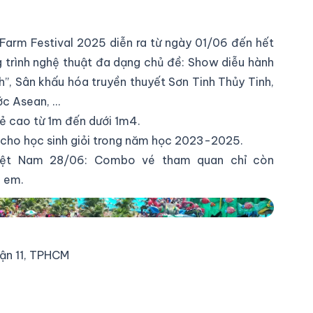
 Farm Festival 2025 diễn ra từ ngày 01/06 đến hết
 trình nghệ thuật đa dạng chủ đề: Show diễu hành
”, Sân khấu hóa truyền thuyết Sơn Tinh Thủy Tinh,
ớc Asean, …
rẻ cao từ 1m đến dưới 1m4.
 cho học sinh giỏi trong năm học 2023-2025.
Việt Nam 28/06: Combo vé tham quan chỉ còn
ẻ em.
uận 11, TPHCM