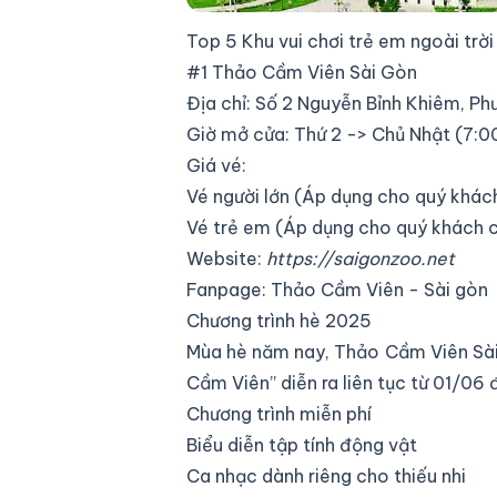
Top 5 Khu vui chơi trẻ em ngoài trờ
#1 Thảo Cầm Viên Sài Gòn
Địa chỉ: Số 2 Nguyễn Bỉnh Khiêm, P
Giờ mở cửa: Thứ 2 -> Chủ Nhật (7:00
Giá vé:
Vé người lớn (Áp dụng cho quý khách
Vé trẻ em (Áp dụng cho quý khách c
Website:
https://saigonzoo.net
Fanpage:
Thảo Cầm Viên - Sài gòn
Chương trình hè 2025
Mùa hè năm nay, Thảo Cầm Viên Sài
Cầm Viên” diễn ra liên tục từ 01/06
Chương trình miễn phí
Biểu diễn tập tính động vật
Ca nhạc dành riêng cho thiếu nhi