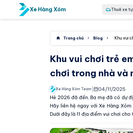
Xe Hàng Xóm
Thuê xe tự 
Khu vui c
Trang chủ
Blog
Khu vui chơi trẻ e
chơi trong nhà và 
|
04/11/2025
Xe Hàng Xóm Team
Hè 2026 đã đến, Ba mẹ đã có dự địn
Hãy liên hệ ngay với Xe Hàng Xóm 
Dưới đây là 11 địa điểm vui chơi c
Khu vui chơi trẻ em ngoài trời ở Tp