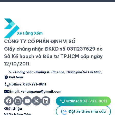
CÔNG TY CỔ PHẦN ĐỊNH VỊ SỐ
Giấy chứng nhận ĐKKD số 0311237629 do
Sở Kế hoạch và Đầu tư TP.HCM cấp ngày
12/10/2011
5-7 Hoàng Việt, Phường 4, Tân Bình, Thành phố Hồ Chí Minh,
Việt Nam
Hotline: 093-771-8811
Email: xehangxom@gmail.com
Hotline: 093-771-8811
Giới thiệu
Đặt xe theo nhu cầu
Về Xe Hàng Xóm