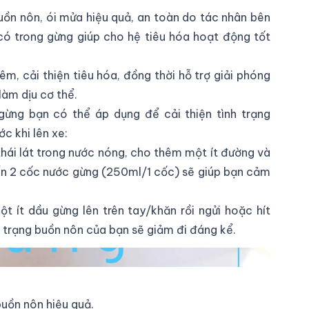
uồn nôn, ói mửa hiệu quả, an toàn do tác nhân bên
có trong gừng giúp cho hệ tiêu hóa hoạt động tốt
êm, cải thiện tiêu hóa, đồng thời hỗ trợ giải phóng
àm dịu cơ thể.
gừng bạn có thể áp dụng để cải thiện tình trạng
c khi lên xe:
thái lát trong nước nóng, cho thêm một ít đường và
ến 2 cốc nước gừng (250ml/1 cốc) sẽ giúp bạn cảm
t ít dầu gừng lên trên tay/khăn rồi ngửi hoặc hít
h trạng buồn nôn của bạn sẽ giảm đi đáng kể.
uồn nôn hiệu quả.