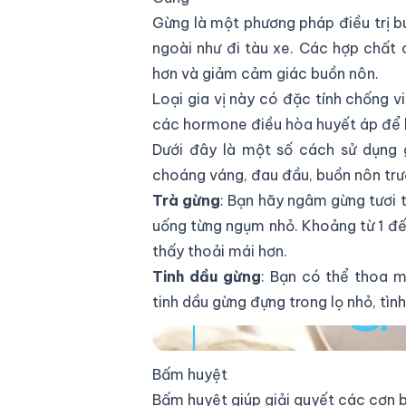
Gừng là một phương pháp điều trị b
ngoài như đi tàu xe. Các hợp chất 
hơn và giảm cảm giác buồn nôn.
Loại gia vị này có đặc tính chống vi
các hormone điều hòa huyết áp để l
Dưới đây là một số cách sử dụng 
choáng váng, đau đầu, buồn nôn trướ
Trà gừng
: Bạn hãy ngâm gừng tươi 
uống từng ngụm nhỏ. Khoảng từ 1 đ
thấy thoải mái hơn.
Tinh dầu gừng
: Bạn có thể thoa mộ
tinh dầu gừng đựng trong lọ nhỏ, tìn
Chống say xe bằng gừng
Bấm huyệt
Bấm huyệt giúp giải quyết các cơn b