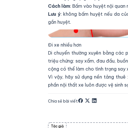
Cách làm
: Bấm vào huyệt nội quan 
Lưu ý
: không bấm huyệt nếu da củ
gần huyệt.
Bấm huyệt giúp giải quyết các cơn 
Đi xe nhiều hơn
Di chuyển thường xuyên bằng các p
triệu chứng: say xẩm, đau đầu, buồn
cộng có thể làm cho tình trạng say 
Vì vậy, hãy sử dụng nền tảng thuê
phần nội thất xe luôn được vệ sinh s
Chia sẻ bài viết:
Tác giả