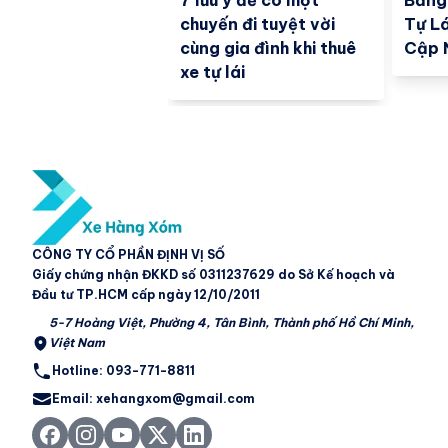
7 lưu ý để có một
Bảng
chuyến đi tuyệt vời
Tự Lá
cùng gia đình khi thuê
Cập 
xe tự lái
CÔNG TY CỔ PHẦN ĐỊNH VỊ SỐ
Giấy chứng nhận ĐKKD số 0311237629 do Sở Kế hoạch và
Đầu tư TP.HCM cấp ngày 12/10/2011
5-7 Hoàng Việt, Phường 4, Tân Bình, Thành phố Hồ Chí Minh,
Việt Nam
Hotline: 093-771-8811
Email: xehangxom@gmail.com