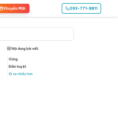
Khuyến Mãi
093-771-8811
Nội dung bài viết
Gừng
Bấm huyệt
Đi xe nhiều hơn