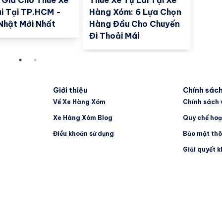
 Giá Cho Thuê Xe
Thuê Xe Tự Lái Tại Xe
Thuê
i Tại TP.HCM -
Hàng Xóm: 6 Lựa Chọn
Uy Tí
Nhật Mới Nhất
Hàng Đầu Cho Chuyến
24/7
Đi Thoải Mái
Dụng
Giới thiệu
Chính sác
Về Xe Hàng Xóm
Chính sách 
Xe Hàng Xóm Blog
Quy chế hoạ
Điều khoản sử dụng
Bảo mật thô
Giải quyết k