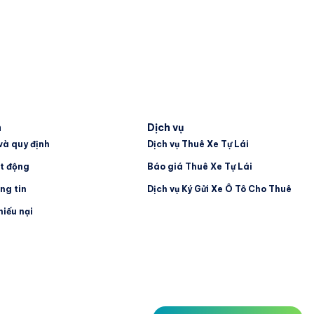
 Xe Tự Lái TPHCM
Du lịch thời “bão giá” -
n | Linh Hoạt
5 mẹo tiết kiệm chi phí
, Nhận Xe qua Ứng
 | Xe Hàng Xóm
h
Dịch vụ
và quy định
Dịch vụ Thuê Xe Tự Lái
t động
Báo giá Thuê Xe Tự Lái
ng tin
Dịch vụ Ký Gửi Xe Ô Tô Cho Thuê
hiếu nại